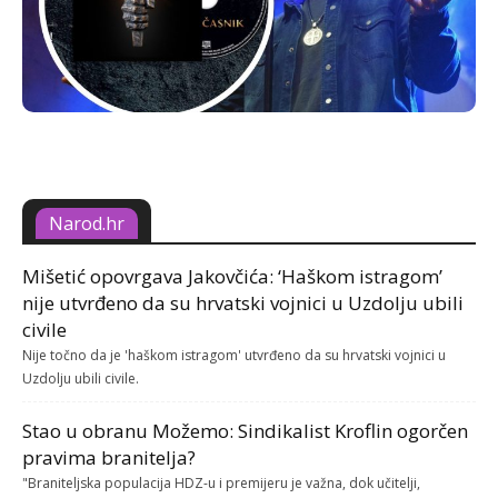
Narod.hr
Mišetić opovrgava Jakovčića: ‘Haškom istragom’
nije utvrđeno da su hrvatski vojnici u Uzdolju ubili
civile
Nije točno da je 'haškom istragom' utvrđeno da su hrvatski vojnici u
Uzdolju ubili civile.
Stao u obranu Možemo: Sindikalist Kroflin ogorčen
pravima branitelja?
"Braniteljska populacija HDZ-u i premijeru je važna, dok učitelji,