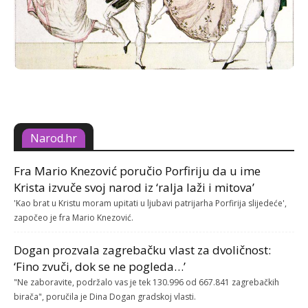
Narod.hr
Fra Mario Knezović poručio Porfiriju da u ime
Krista izvuče svoj narod iz ‘ralja laži i mitova’
'Kao brat u Kristu moram upitati u ljubavi patrijarha Porfirija slijedeće',
započeo je fra Mario Knezović.
Dogan prozvala zagrebačku vlast za dvoličnost:
‘Fino zvuči, dok se ne pogleda…’
"Ne zaboravite, podržalo vas je tek 130.996 od 667.841 zagrebačkih
birača", poručila je Dina Dogan gradskoj vlasti.