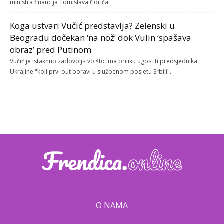
ministra financija Tomislava Ćorića.
Koga ustvari Vučić predstavlja? Zelenski u
Beogradu dočekan ‘na nož’ dok Vulin ‘spašava
obraz’ pred Putinom
Vučić je istaknuo zadovoljstvo što ima priliku ugostiti predsjednika
Ukrajine "koji prvi put boravi u službenom posjetu Srbiji".
O NAMA