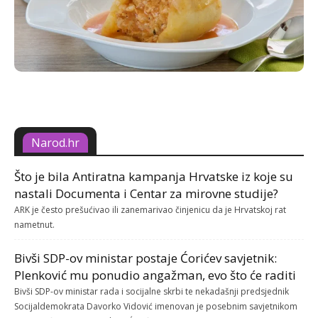
Narod.hr
Što je bila Antiratna kampanja Hrvatske iz koje su
nastali Documenta i Centar za mirovne studije?
ARK je često prešućivao ili zanemarivao činjenicu da je Hrvatskoj rat
nametnut.
Bivši SDP-ov ministar postaje Ćorićev savjetnik:
Plenković mu ponudio angažman, evo što će raditi
Bivši SDP-ov ministar rada i socijalne skrbi te nekadašnji predsjednik
Socijaldemokrata Davorko Vidović imenovan je posebnim savjetnikom