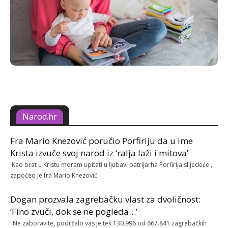
Narod.hr
Fra Mario Knezović poručio Porfiriju da u ime
Krista izvuče svoj narod iz ‘ralja laži i mitova’
'Kao brat u Kristu moram upitati u ljubavi patrijarha Porfirija slijedeće',
započeo je fra Mario Knezović.
Dogan prozvala zagrebačku vlast za dvoličnost:
‘Fino zvuči, dok se ne pogleda…’
"Ne zaboravite, podržalo vas je tek 130.996 od 667.841 zagrebačkih