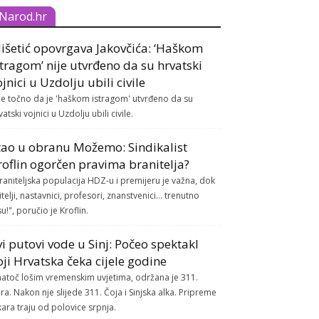
Narod.hr
išetić opovrgava Jakovčića: ‘Haškom
stragom’ nije utvrđeno da su hrvatski
ojnici u Uzdolju ubili civile
je točno da je 'haškom istragom' utvrđeno da su
vatski vojnici u Uzdolju ubili civile.
tao u obranu Možemo: Sindikalist
roflin ogorčen pravima branitelja?
raniteljska populacija HDZ-u i premijeru je važna, dok
itelji, nastavnici, profesori, znanstvenici... trenutno
su!", poručio je Kroflin.
vi putovi vode u Sinj: Počeo spektakl
oji Hrvatska čeka cijele godine
atoč lošim vremenskim uvjetima, održana je 311.
ra. Nakon nje slijede 311. Čoja i Sinjska alka. Pripreme
kara traju od polovice srpnja.