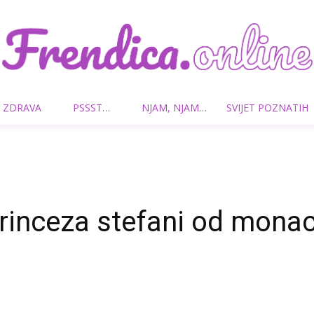
 ZDRAVA
PSSST…
NJAM, NJAM…
SVIJET POZNATIH
Frendica.online
rinceza stefani od mona