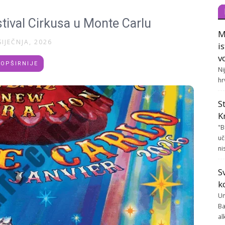
tival Cirkusa u Monte Carlu
M
SIJEČNJA, 2026
i
v
OPŠIRNIJE
Ni
hr
S
K
"B
uč
ni
S
k
Un
Ba
al