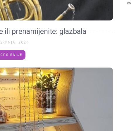
dv
e ili prenamijenite: glazbala
 SRPNJA, 2024
OPŠIRNIJE