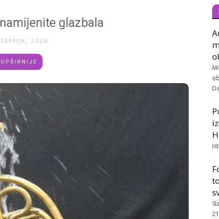
enamijenite glazbala
A
 SRPNJA, 2026
m
o
OPŠIRNIJE
Mi
ob
Da
P
i
H
Is
F
t
s
Sl
21