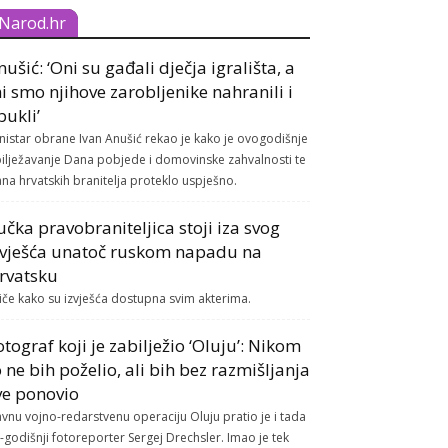
Narod.hr
nušić: ‘Oni su gađali dječja igrališta, a
i smo njihove zarobljenike nahranili i
bukli’
nistar obrane Ivan Anušić rekao je kako je ovogodišnje
ilježavanje Dana pobjede i domovinske zahvalnosti te
na hrvatskih branitelja proteklo uspješno.
učka pravobraniteljica stoji iza svog
zvješća unatoč ruskom napadu na
rvatsku
tiče kako su izvješća dostupna svim akterima.
otograf koji je zabilježio ‘Oluju’: Nikom
o ne bih poželio, ali bih bez razmišljanja
ve ponovio
avnu vojno-redarstvenu operaciju Oluju pratio je i tada
-godišnji fotoreporter Sergej Drechsler. Imao je tek