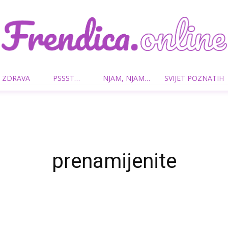
 ZDRAVA
PSSST…
NJAM, NJAM…
SVIJET POZNATIH
Frendica.online
prenamijenite