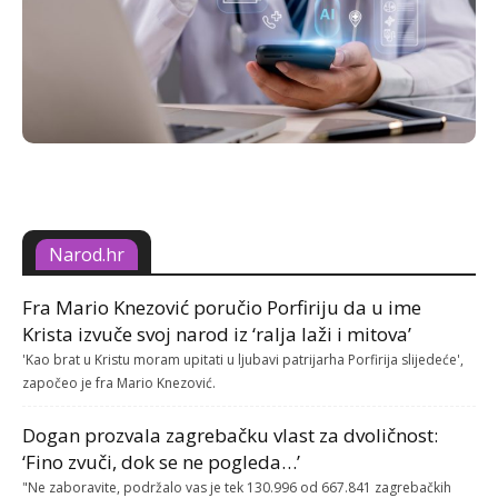
Narod.hr
Fra Mario Knezović poručio Porfiriju da u ime
Krista izvuče svoj narod iz ‘ralja laži i mitova’
'Kao brat u Kristu moram upitati u ljubavi patrijarha Porfirija slijedeće',
započeo je fra Mario Knezović.
Dogan prozvala zagrebačku vlast za dvoličnost:
‘Fino zvuči, dok se ne pogleda…’
"Ne zaboravite, podržalo vas je tek 130.996 od 667.841 zagrebačkih