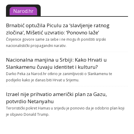
Narod.hr
Brnabić optužila Piculu za ‘slavljenje ratnog
zločina’, Mišetić uzvratio: ‘Ponovno laže’
Činjenice govore same za sebe i ne mogu ih poništiti srpski
nacionalistički propagandni narativ.
Nacionalna manjina u Srbiji: Kako Hrvati u
Slankamenu čuvaju identitet i kulturu?
Darko Peka za Narod.hr otkrio je zanimljivosti o Slankamenu te
podijelio kako je danas biti Hrvat u Srijemu.
Izrael nije prihvatio američki plan za Gazu,
potvrdio Netanyahu
Teroristički pokret Hamas u srijedu je ponovio da je odobrio plan koji
je objavio Donald Trump.