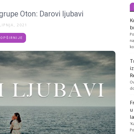
rupe Oton: Darovi ljubavi
K
LIPNJA, 2021
b
Po
OPŠIRNIJE
na
ko
T
i
R
Ov
do
F
u
l
'K
Po