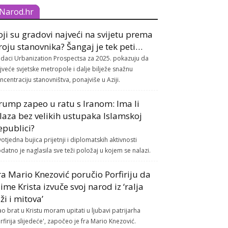
Narod.hr
oji su gradovi najveći na svijetu prema
roju stanovnika? Šangaj je tek peti…
daci Urbanization Prospectsa za 2025. pokazuju da
jveće svjetske metropole i dalje bilježe snažnu
ncentraciju stanovništva, ponajviše u Aziji.
rump zapeo u ratu s Iranom: Ima li
zlaza bez velikih ustupaka Islamskoj
epublici?
otjedna bujica prijetnji i diplomatskih aktivnosti
datno je naglasila sve teži položaj u kojem se nalazi.
ra Mario Knezović poručio Porfiriju da
 ime Krista izvuče svoj narod iz ‘ralja
aži i mitova’
ao brat u Kristu moram upitati u ljubavi patrijarha
rfirija slijedeće', započeo je fra Mario Knezović.