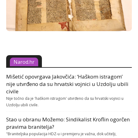
Narod.hr
Mišetić opovrgava Jakovčića: ‘Haškom istragom’
nije utvrđeno da su hrvatski vojnici u Uzdolju ubili
civile
Nije točno da je 'haškom istragom' utvrđeno da su hrvatski vojnici u
Uzdolju ubili civile.
Stao u obranu Možemo: Sindikalist Kroflin ogorčen
pravima branitelja?
"Braniteljska populacija HDZ-u i premijeru je važna, dok učitelji,