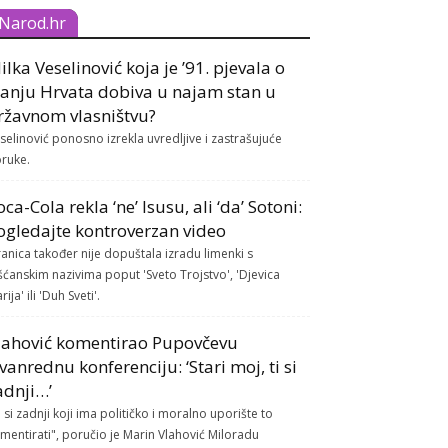
Narod.hr
ilka Veselinović koja je ’91. pjevala o
lanju Hrvata dobiva u najam stan u
ržavnom vlasništvu?
selinović ponosno izrekla uvredljive i zastrašujuće
ruke.
oca-Cola rekla ‘ne’ Isusu, ali ‘da’ Sotoni:
ogledajte kontroverzan video
ranica također nije dopuštala izradu limenki s
šćanskim nazivima poput 'Sveto Trojstvo', 'Djevica
rija' ili 'Duh Sveti'.
lahović komentirao Pupovčevu
zvanrednu konferenciju: ‘Stari moj, ti si
adnji…’
i si zadnji koji ima političko i moralno uporište to
mentirati", poručio je Marin Vlahović Miloradu