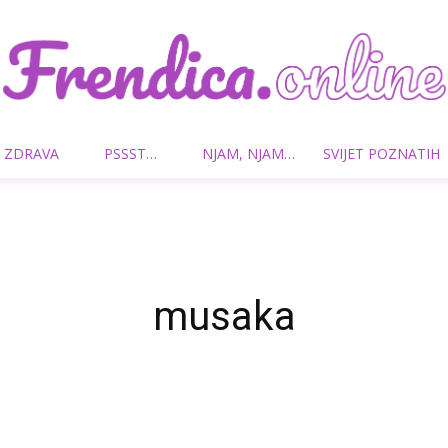
 ZDRAVA
PSSST…
NJAM, NJAM…
SVIJET POZNATIH
Frendica.online
musaka