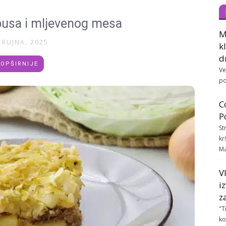
usa i mljevenog mesa
M
 RUJNA, 2025
k
d
OPŠIRNIJE
Ve
po
C
P
St
kr
Ma
V
i
z
"T
ko