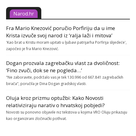
Narod.hr
Fra Mario Knezović poručio Porfiriju da u ime
Krista izvuče svoj narod iz ‘ralja laži i mitova’
'Kao brat u Kristu moram upitati u ljubavi patrijarha Porfirija slijedeće',
započeo je fra Mario Knezović.
Dogan prozvala zagrebačku vlast za dvoličnost:
‘Fino zvuči, dok se ne pogleda…’
"Ne zaboravite, podržalo vas je tek 130.996 od 667.841 zagrebačkih
birača", poručila je Dina Dogan gradskoj vlasti.
Oluja kroz prizmu optužbi: Kako Novosti
relativiziraju narativ o hrvatskoj pobjedi?
Novosti su ponovno objavile niz tekstova u kojima VRO Oluju prikazuju
kao organizirani zločinački pothvat.