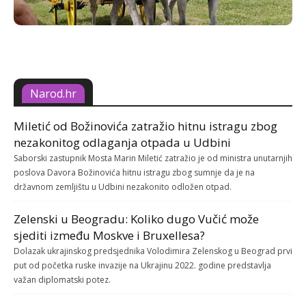
Narod.hr
Miletić od Božinovića zatražio hitnu istragu zbog
nezakonitog odlaganja otpada u Udbini
Saborski zastupnik Mosta Marin Miletić zatražio je od ministra unutarnjih
poslova Davora Božinovića hitnu istragu zbog sumnje da je na
državnom zemljištu u Udbini nezakonito odložen otpad.
Zelenski u Beogradu: Koliko dugo Vučić može
sjediti između Moskve i Bruxellesa?
Dolazak ukrajinskog predsjednika Volodimira Zelenskog u Beograd prvi
put od početka ruske invazije na Ukrajinu 2022. godine predstavlja
važan diplomatski potez.