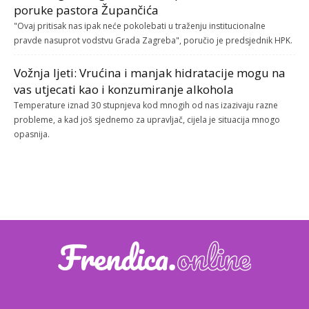
poruke pastora Župančića
"Ovaj pritisak nas ipak neće pokolebati u traženju institucionalne
pravde nasuprot vodstvu Grada Zagreba", poručio je predsjednik HPK.
Vožnja ljeti: Vrućina i manjak hidratacije mogu na
vas utjecati kao i konzumiranje alkohola
Temperature iznad 30 stupnjeva kod mnogih od nas izazivaju razne
probleme, a kad još sjednemo za upravljač, cijela je situacija mnogo
opasnija.