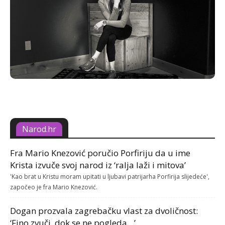
Narod.hr
Fra Mario Knezović poručio Porfiriju da u ime
Krista izvuče svoj narod iz ‘ralja laži i mitova’
'Kao brat u Kristu moram upitati u ljubavi patrijarha Porfirija slijedeće',
započeo je fra Mario Knezović.
Dogan prozvala zagrebačku vlast za dvoličnost:
‘Fino zvuči, dok se ne pogleda…’