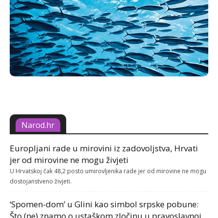
Narod.hr
Europljani rade u mirovini iz zadovoljstva, Hrvati
jer od mirovine ne mogu živjeti
U Hrvatskoj čak 48,2 posto umirovljenika rade jer od mirovine ne mogu
dostojanstveno živjeti.
‘Spomen-dom’ u Glini kao simbol srpske pobune:
Što (ne) znamo o ustaškom zločinu u pravoslavnoj