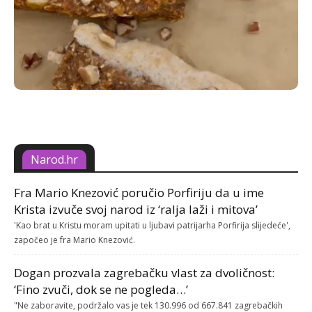
Narod.hr
Fra Mario Knezović poručio Porfiriju da u ime
Krista izvuče svoj narod iz ‘ralja laži i mitova’
'Kao brat u Kristu moram upitati u ljubavi patrijarha Porfirija slijedeće',
započeo je fra Mario Knezović.
Dogan prozvala zagrebačku vlast za dvoličnost:
‘Fino zvuči, dok se ne pogleda…’
"Ne zaboravite, podržalo vas je tek 130.996 od 667.841 zagrebačkih