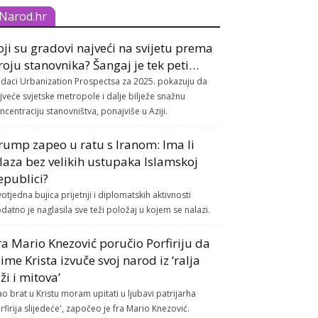
Narod.hr
oji su gradovi najveći na svijetu prema
roju stanovnika? Šangaj je tek peti…
daci Urbanization Prospectsa za 2025. pokazuju da
jveće svjetske metropole i dalje bilježe snažnu
ncentraciju stanovništva, ponajviše u Aziji.
rump zapeo u ratu s Iranom: Ima li
zlaza bez velikih ustupaka Islamskoj
epublici?
otjedna bujica prijetnji i diplomatskih aktivnosti
datno je naglasila sve teži položaj u kojem se nalazi.
ra Mario Knezović poručio Porfiriju da
 ime Krista izvuče svoj narod iz ‘ralja
aži i mitova’
ao brat u Kristu moram upitati u ljubavi patrijarha
rfirija slijedeće', započeo je fra Mario Knezović.