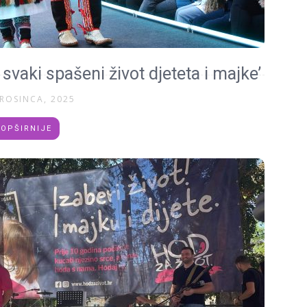
svaki spašeni život djeteta i majke’
PROSINCA, 2025
OPŠIRNIJE