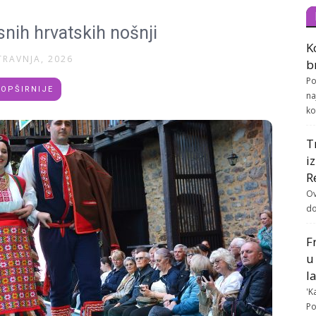
snih hrvatskih nošnji
K
TRAVNJA, 2026
b
Po
OPŠIRNIJE
na
ko
T
i
R
Ov
do
F
u
l
'K
Po