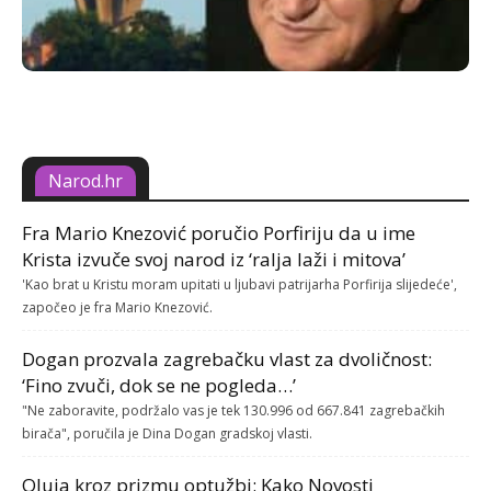
Narod.hr
Fra Mario Knezović poručio Porfiriju da u ime
Krista izvuče svoj narod iz ‘ralja laži i mitova’
'Kao brat u Kristu moram upitati u ljubavi patrijarha Porfirija slijedeće',
započeo je fra Mario Knezović.
Dogan prozvala zagrebačku vlast za dvoličnost:
‘Fino zvuči, dok se ne pogleda…’
"Ne zaboravite, podržalo vas je tek 130.996 od 667.841 zagrebačkih
birača", poručila je Dina Dogan gradskoj vlasti.
Oluja kroz prizmu optužbi: Kako Novosti