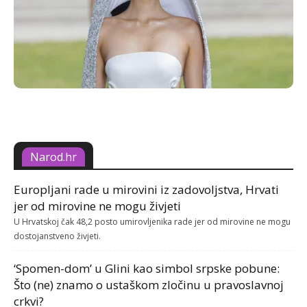
Narod.hr
Europljani rade u mirovini iz zadovoljstva, Hrvati
jer od mirovine ne mogu živjeti
U Hrvatskoj čak 48,2 posto umirovljenika rade jer od mirovine ne mogu
dostojanstveno živjeti.
‘Spomen-dom’ u Glini kao simbol srpske pobune:
Što (ne) znamo o ustaškom zločinu u pravoslavnoj
crkvi?