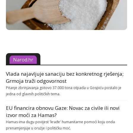
Narod.hr
Vlada najavljuje sanaciju bez konkretnog rješenja;
Grmoja traži odgovornost
Pitanje zbrinjavanja gotovo 37.000 tona otpada u Gospiću postalo je
jedna od glavnih političkih tema.
EU financira obnovu Gaze: Novac za civile ili novi
izvor moći za Hamas?
Hamas ima dugu povijest 'krađe' humanitarne pomoći koju onda
prenamjenjuje u oružje i političku moć.