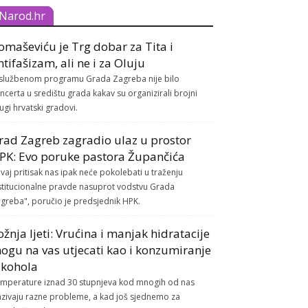
Narod.hr
omaševiću je Trg dobar za Tita i
ntifašizam, ali ne i za Oluju
službenom programu Grada Zagreba nije bilo
ncerta u središtu grada kakav su organizirali brojni
ugi hrvatski gradovi.
rad Zagreb zagradio ulaz u prostor
PK: Evo poruke pastora Župančića
vaj pritisak nas ipak neće pokolebati u traženju
stitucionalne pravde nasuprot vodstvu Grada
greba", poručio je predsjednik HPK.
ožnja ljeti: Vrućina i manjak hidratacije
ogu na vas utjecati kao i konzumiranje
lkohola
mperature iznad 30 stupnjeva kod mnogih od nas
azivaju razne probleme, a kad još sjednemo za