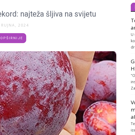
kord: najteža šljiva na svijetu
T
 RUJNA, 2024
a
U 
OPŠIRNIJE
ko
dr
G
H
"O
in
Za
V
m
a
Te
iz