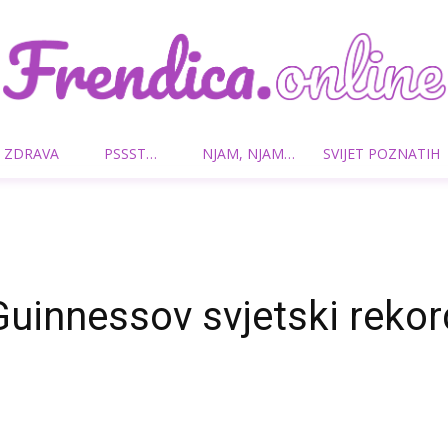
 ZDRAVA
PSSST…
NJAM, NJAM…
SVIJET POZNATIH
Frendica.online
Guinnessov svjetski rekor