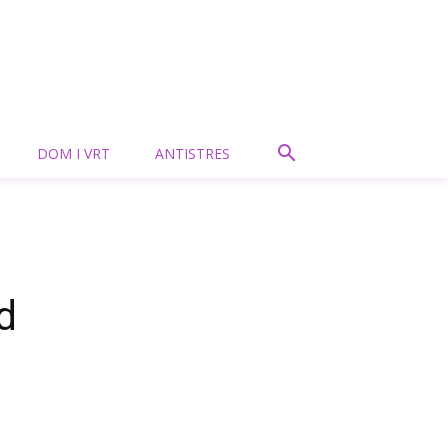
DOM I VRT
ANTISTRES
d