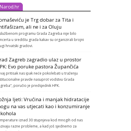
Narod.hr
omaševiću je Trg dobar za Tita i
ntifašizam, ali ne i za Oluju
službenom programu Grada Zagreba nije bilo
ncerta u središtu grada kakav su organizirali brojni
ugi hrvatski gradovi.
rad Zagreb zagradio ulaz u prostor
PK: Evo poruke pastora Župančića
vaj pritisak nas ipak neće pokolebati u traženju
stitucionalne pravde nasuprot vodstvu Grada
greba", poručio je predsjednik HPK.
ožnja ljeti: Vrućina i manjak hidratacije
ogu na vas utjecati kao i konzumiranje
lkohola
mperature iznad 30 stupnjeva kod mnogih od nas
azivaju razne probleme, a kad još sjednemo za