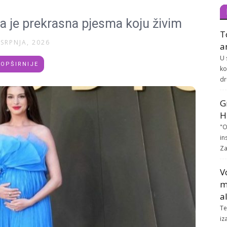
 je prekrasna pjesma koju živim
T
 SRPNJA, 2026
a
U 
OPŠIRNIJE
ko
dr
G
H
"O
in
Za
V
m
a
Te
iz