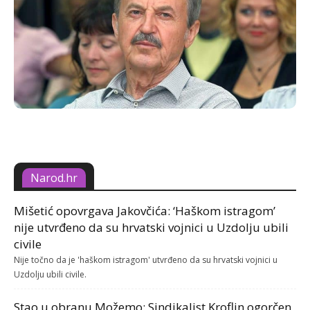
Narod.hr
Mišetić opovrgava Jakovčića: ‘Haškom istragom’
nije utvrđeno da su hrvatski vojnici u Uzdolju ubili
civile
Nije točno da je 'haškom istragom' utvrđeno da su hrvatski vojnici u
Uzdolju ubili civile.
Stao u obranu Možemo: Sindikalist Kroflin ogorčen