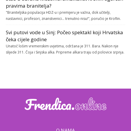
pravima branitelja?
"Braniteljska populacija HDZ-u i premijeru je važna, dok učitelji,
nastavnici, profesori, znanstvenici... trenutno nisu!", poručio je Kroflin.
Svi putovi vode u Sinj: Počeo spektakl koji Hrvatska
čeka cijele godine
Unatoč lošim vremenskim uvjetima, održana je 311. Bara. Nakon nje
slijede 311. Čoja i Sinjska alka. Pripreme alkara traju od polovice srpnja.
O NAMA