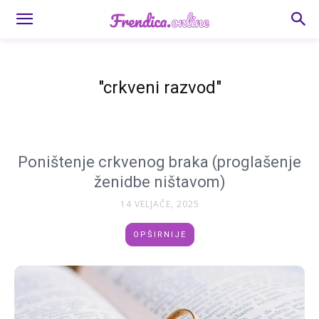
"crkveni razvod"
Poništenje crkvenog braka (proglašenje
ženidbe ništavom)
14 VELJAČE, 2025
OPŠIRNIJE