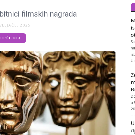
itnici filmskih nagrada
M
VELJAČE, 2025
i
o
OPŠIRNIJE
Sa
mi
is
Ud
Z
m
B
Do
u 
20
U
d