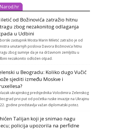
Narod.hr
iletić od Božinovića zatražio hitnu
stragu zbog nezakonitog odlaganja
tpada u Udbini
borski zastupnik Mosta Marin Miletić zatražio je od
nistra unutarnjih poslova Davora Božinovića hitnu
tragu zbog sumnje da je na državnom zemljištu u
bini nezakonito odložen otpad.
elenski u Beogradu: Koliko dugo Vučić
ože sjediti između Moskve i
ruxellesa?
lazak ukrajinskog predsjednika Volodimira Zelenskog
Beograd prvi put od početka ruske invazije na Ukrajinu
22. godine predstavlja važan diplomatski potez.
hićen Talijan koji je snimao nagu
jecu; policija upozorila na perfidne