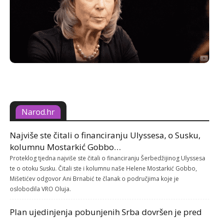
Narod.hr
Najviše ste čitali o financiranju Ulyssesa, o Susku,
kolumnu Mostarkić Gobbo…
Proteklog tjedna najviše ste čitali o financiranju Šerbedžijinog Ulyssesa
te o otoku Susku. Čitali ste i kolumnu naše Helene Mostarkić Gobbo,
Mišetićev odgovor Ani Brnabić te članak o područjima koje je
oslobodila VRO Oluja.
Plan ujedinjenja pobunjenih Srba dovršen je pred