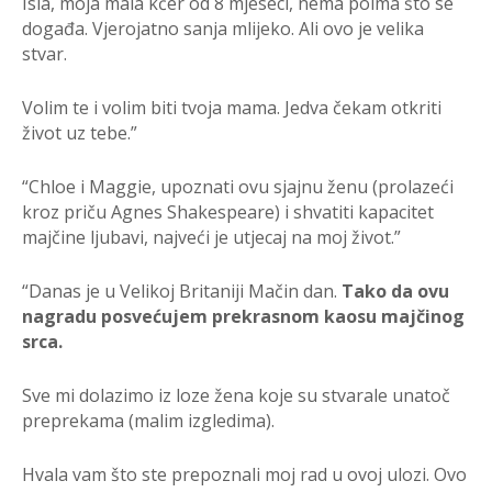
Isla, moja mala kćer od 8 mjeseci, nema poima što se
događa. Vjerojatno sanja mlijeko. Ali ovo je velika
stvar.
Volim te i volim biti tvoja mama. Jedva čekam otkriti
život uz tebe.”
“Chloe i Maggie, upoznati ovu sjajnu ženu (prolazeći
kroz priču Agnes Shakespeare) i shvatiti kapacitet
majčine ljubavi, najveći je utjecaj na moj život.”
“Danas je u Velikoj Britaniji Mačin dan.
Tako da ovu
nagradu posvećujem prekrasnom kaosu majčinog
srca.
Sve mi dolazimo iz loze žena koje su stvarale unatoč
preprekama (malim izgledima).
Hvala vam što ste prepoznali moj rad u ovoj ulozi. Ovo