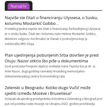
Narod.hr
Najviše ste čitali o financiranju Ulyssesa, o Susku,
kolumnu Mostarkić Gobbo…
Proteklog tjedna najviše ste čitali o financiranju Šerbedžijinog Ulyssesa
te o otoku Susku. Čitali ste i kolumnu naše Helene Mostarkić Gobbo,
Mišetićev odgovor Ani Brnabić te članak o područjima koje je
oslobodila VRO Oluja.
Plan ujedinjenja pobunjenih Srba dovršen je pred
Oluju: Nazor otkrio što piše u dokumentima
Gost podcasta Povijesni dijalozi voditelja Ivana Tepeša bio je dr. sc.
Ante Nazor, dugogodišnji ravnatelj Hrvatskog memorijalno-
dokumentacijskog centra Domovinskog rata.
Zelenski u Beogradu: Koliko dugo Vučić može
sjediti između Moskve i Bruxellesa?
Dolazak ukrajinskog predsjednika Volodimira Zelenskog u Beograd prvi
put od početka ruske invazije na Ukrajinu 2022. godine predstavlja