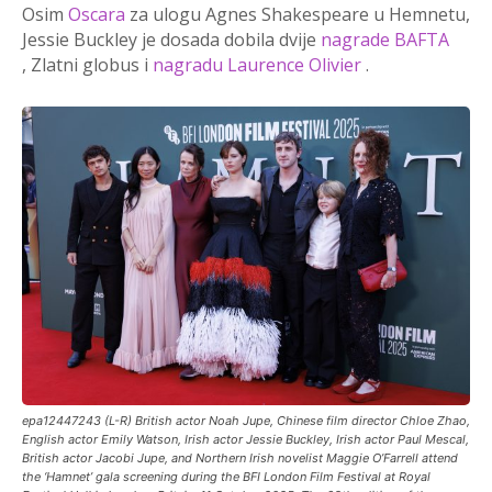
Osim
Oscara
za ulogu Agnes Shakespeare
u Hemnetu,
Jessie Buckley je dosada dobila dvije
nagrade BAFTA
, Zlatni globus i
nagradu Laurence Olivier
.
epa12447243 (L-R) British actor Noah Jupe, Chinese film director Chloe Zhao,
English actor Emily Watson, Irish actor Jessie Buckley, Irish actor Paul Mescal,
British actor Jacobi Jupe, and Northern Irish novelist Maggie O’Farrell attend
the ‘Hamnet’ gala screening during the BFI London Film Festival at Royal