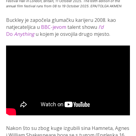
Festival Hall in London, Britain, 11 October 2025. The 69th edition of the
annual film festival runs from 08 to 19 October 2025. EPA/TOLGA AKMEN
Buckley je započela glumačku karijeru 2008. kao
natjecateljica u
BBC-jevom
talent showu
I’d
Do
Anything
u kojem je osvojila drugo mjesto.
Nakon što su zbog kuge izgubili sina Hamneta, Agnes
i William Shakespeare bore se s tugom (Engleska 16.