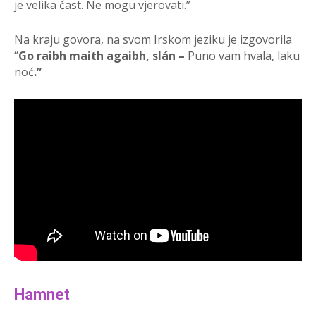
je velika čast. Ne mogu vjerovati.”
Na kraju govora, na svom Irskom jeziku je izgovorila
“
Go raibh maith agaibh, slán –
Puno vam hvala, laku
noć
.”
Hamnet