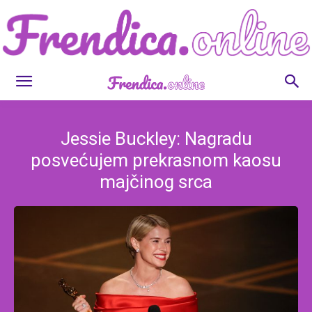
Frendica.online
Jessie Buckley: Nagradu
posvećujem prekrasnom kaosu
majčinog srca