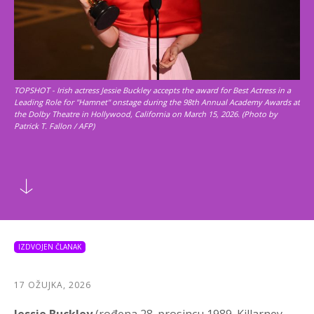
TOPSHOT - Irish actress Jessie Buckley accepts the award for Best Actress in a
Leading Role for "Hamnet" onstage during the 98th Annual Academy Awards at
the Dolby Theatre in Hollywood, California on March 15, 2026. (Photo by
Patrick T. Fallon / AFP)
IZDVOJEN ČLANAK
17 OŽUJKA, 2026