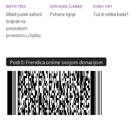
ANTISTRES
IZDVOJEN ČLANAK
DOM I VRT
Mladi pulski šahisti
Pohane lignje
Tuš ili velika kada?
briljirali na
juniorskom
prvenstvu u Splitu
Podrži Frendica.online svojom donacijom