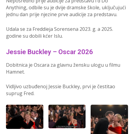
Neposredno prije audicije za predstavu
I’d Do
Anything
, odbile su je dvije dramske škole, uključujući
jednu dan prije njezine prve audicije za predstavu.
Udala se za Freddieja Sorensena 2023. g. a
2025.
godine su dobili kćer Islu.
Jessie Buckley – Oscar 2026
Dobitnica je Oscara za glavnu žensku ulogu u filmu
Hamnet.
Vidljivo uzbuđenoj Jessie Buckley, prvi je čestitao
suprug Fred.