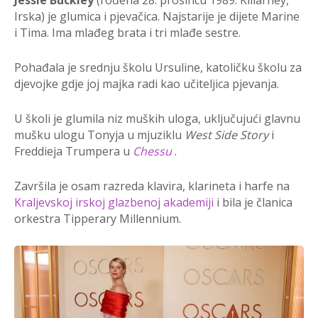
Jessie Buckley
(rođena 28. prosincu 1989. Killarney,
Irska
) je glumica i pjevačica. Najstarije je dijete Marine
i Tima.
Ima mlađeg brata i tri mlađe sestre.
Pohađala je
srednju školu Ursuline
, katoličku školu za
djevojke
gdje joj majka radi kao učiteljica pjevanja.
U školi
je glumila niz muških uloga, uključujući glavnu
mušku ulogu Tonyja u mjuziklu
West Side Story
i
Freddieja Trumpera u
Chessu
.
Završila je osam razreda klavira, klarineta i harfe na
Kraljevskoj irskoj glazbenoj akademiji
i bila je članica
orkestra Tipperary Millennium.