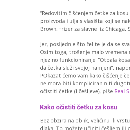
“Redovitim čišćenjem četke za kosu r
proizvoda i ulja s vlasišta koji se n
Brown, frizer za slavne iz Chicaga, 
Jer, posljednje što želite je da se sv
Osim toga, trošenje malo vremena n
njezino funkcioniranje. “Otpala kosa
da četka služi svojoj namjeni”, napom
POkazat ćemo vam kako čišćenje četk
ne mora biti kompliciran niti dugot
očistiti četke (i češljeve), piše
Real S
Kako očistiti četku za kosu
Bez obzira na oblik, veličinu ili vrs
dlaka: To možete učiniti češljem ili