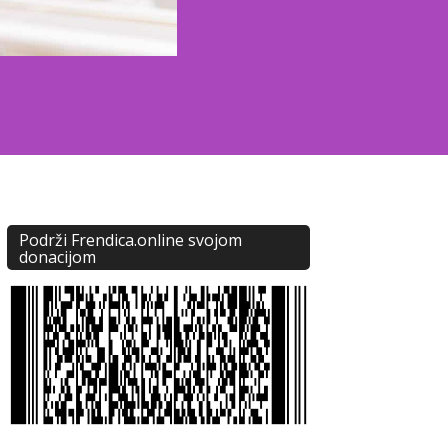
Podrži Frendica.online svojom
donacijom