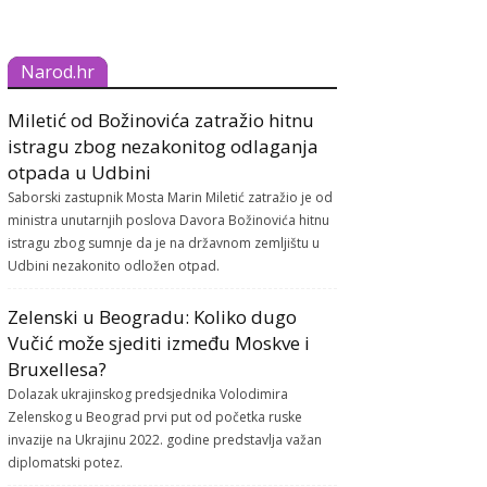
Narod.hr
Miletić od Božinovića zatražio hitnu
istragu zbog nezakonitog odlaganja
otpada u Udbini
Saborski zastupnik Mosta Marin Miletić zatražio je od
ministra unutarnjih poslova Davora Božinovića hitnu
istragu zbog sumnje da je na državnom zemljištu u
Udbini nezakonito odložen otpad.
Zelenski u Beogradu: Koliko dugo
Vučić može sjediti između Moskve i
Bruxellesa?
Dolazak ukrajinskog predsjednika Volodimira
Zelenskog u Beograd prvi put od početka ruske
invazije na Ukrajinu 2022. godine predstavlja važan
diplomatski potez.