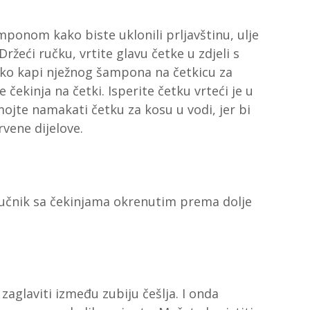
ponom kako biste uklonili prljavštinu, ulje
ržeći ručku, vrtite glavu četke u zdjeli s
ko kapi nježnog šampona na četkicu za
 čekinja na četki. Isperite četku vrteći je u
jte namakati četku za kosu u vodi, jer bi
rvene dijelove.
 ručnik sa čekinjama okrenutim prema dolje
zaglaviti između zubiju češlja. I onda