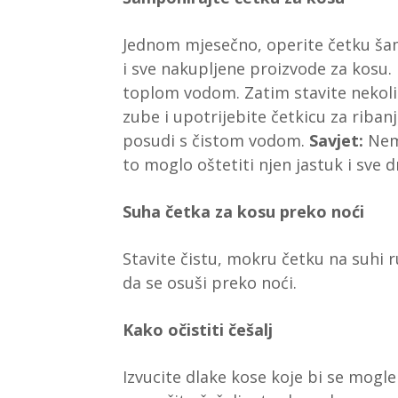
Jednom mjesečno, operite četku šam
i sve nakupljene proizvode za kosu. D
toplom vodom. Zatim stavite nekoli
zube i upotrijebite četkicu za ribanje
posudi s čistom vodom.
Savjet:
Nemo
to moglo oštetiti njen jastuk i sve d
Suha četka za kosu preko noći
Stavite čistu, mokru četku na suhi
da se osuši preko noći.
Kako očistiti češalj
Izvucite dlake kose koje bi se mogle 