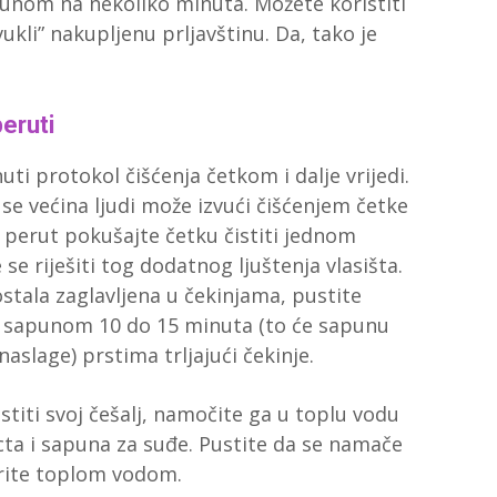
punom na nekoliko minuta. Možete koristiti
ukli” nakupljenu prljavštinu. Da, tako je
peruti
ti protokol čišćenja četkom i dalje vrijedi.
se većina ljudi može izvući čišćenjem četke
 perut pokušajte četku čistiti jednom
e se riješiti tog dodatnog ljuštenja vlasišta.
ostala zaglavljena u čekinjama, pustite
a sapunom 10 do 15 minuta (to će sapunu
aslage) prstima trljajući čekinje.
stiti svoj češalj, namočite ga u toplu vodu
cta i sapuna za suđe. Pustite da se namače
erite toplom vodom.