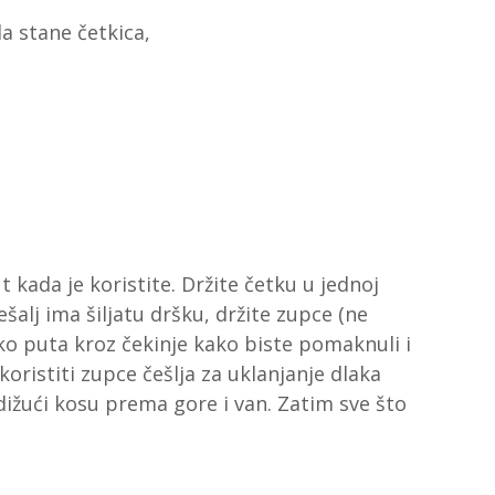
a stane četkica,
 kada je koristite. Držite četku u jednoj
šalj ima šiljatu dršku, držite zupce (ne
ko puta kroz čekinje kako biste pomaknuli i
koristiti zupce češlja za uklanjanje dlaka
odižući kosu prema gore i van. Zatim sve što