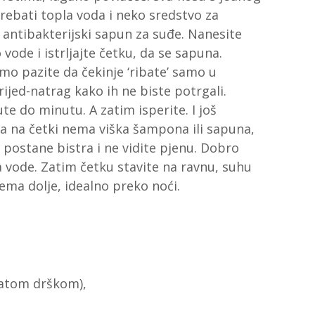
trebati topla voda i neko sredstvo za
i antibakterijski sapun za suđe. Nanesite
 vode i istrljajte četku, da se sapuna.
mo pazite da čekinje ‘ribate’ samo u
jed-natrag kako ih ne biste potrgali.
e do minutu. A zatim isperite. I još
 da na četki nema viška šampona ili sapuna,
 postane bistra i ne vidite pjenu. Dobro
ka vode. Zatim četku stavite na ravnu, suhu
ma dolje, idealno preko noći.
ljatom drškom),