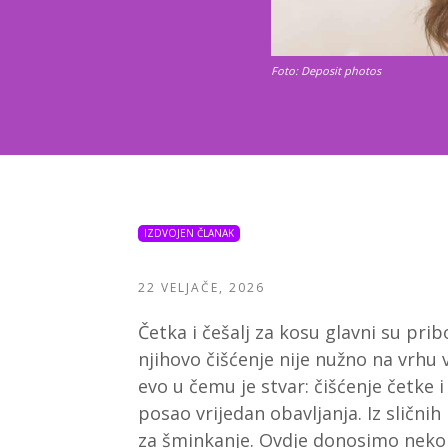
Foto: Deposit photos
IZDVOJEN ČLANAK
22 VELJAČE, 2026
Četka i češalj za kosu glavni su pr
njihovo čišćenje nije nužno na vrhu 
evo u čemu je stvar: čišćenje četke i
posao vrijedan obavljanja. Iz sličnih 
za šminkanje. Ovdje donosimo nekol