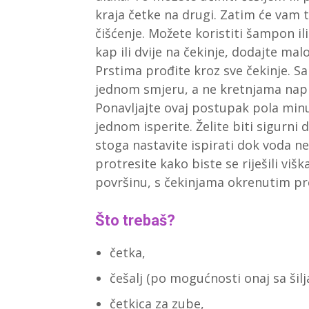
kraja četke na drugi. Zatim će vam 
čišćenje. Možete koristiti šampon il
kap ili dvije na čekinje, dodajte malo
Prstima prođite kroz sve čekinje. Sa
jednom smjeru, a ne kretnjama napri
Ponavljajte ovaj postupak pola minut
jednom isperite. Želite biti sigurni
stoga nastavite ispirati dok voda ne
protresite kako biste se riješili viš
površinu, s čekinjama okrenutim pre
Što trebaš?
četka,
češalj (po mogućnosti onaj sa ši
četkica za zube,