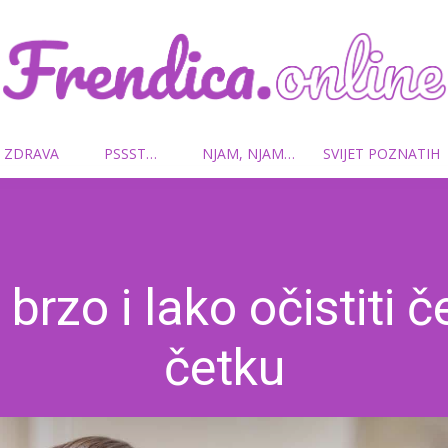
 ZDRAVA
PSSST…
NJAM, NJAM…
SVIJET POZNATIH
Frendica.online
brzo i lako očistiti če
četku