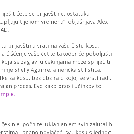
iješit ćete se prljavštine, ostataka
akupljaju tijekom vremena”, objašnjava Alex
SAD.
a ta prljavština vrati na vašu čistu kosu.
a čišćenje vaše četke također će poboljašti
 koja se zaglavi u čekinjama može spriječiti
inje Shelly Aguirre, američka stilistica.
e za kosu, bez obzira o kojoj se vrsti radi,
rajan proces. Evo kako brzo i učinkovito
imple.
tu čekinje, počnite uklanjanjem svih zalutalih
 prstima, lagano povlačeći svu kosu s jednog