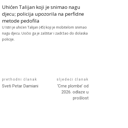
Uhićen Talijan koji je snimao nagu
djecu; policija upozorila na perfidne
metode pedofila
U Istri je uhićen Talijan (45) koji je mobitelom snimao
nagu djecu. Uočio ga je zaštitar i zadržao do dolaska
policije.
prethodni članak
sljedeći članak
Sveti Petar Damiani
‘Crne plombe’ od
2026. odlaze u
prošlost