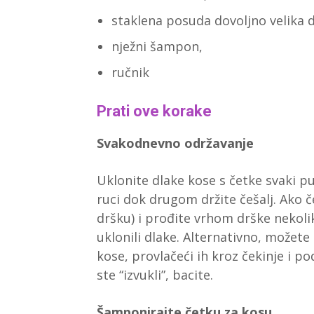
staklena posuda dovoljno velika d
nježni šampon,
ručnik
Prati ove korake
Svakodnevno održavanje
Uklonite dlake kose s četke svaki put
ruci dok drugom držite češalj. Ako če
dršku) i prođite vrhom drške nekoli
uklonili dlake. Alternativno, možete 
kose, provlačeći ih kroz čekinje i p
ste “izvukli”, bacite.
Šamponirajte četku za kosu