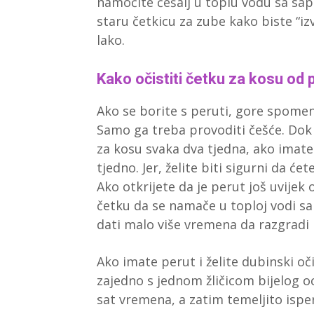
namočite češalj u toplu vodu sa sa
staru četkicu za zube kako biste “izv
lako.
Kako očistiti četku za kosu od 
Ako se borite s peruti, gore spomenu
Samo ga treba provoditi češće. Dok 
za kosu svaka dva tjedna, ako imate
tjedno. Jer, želite biti sigurni da ćet
Ako otkrijete da je perut još uvijek 
četku da se namače u toploj vodi s
dati malo više vremena da razgradi n
Ako imate perut i želite dubinski oči
zajedno s jednom žličicom bijelog o
sat vremena, a zatim temeljito isp