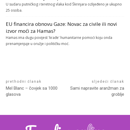
U sudaru putničkog i teretnog vlaka kod Škrinjara ozlijeđeno je ukupno
25 osoba.
EU financira obnovu Gaze: Novac za civile ili novi
izvor moći za Hamas?
Hamas ima dugu povijest 'krađe' humanitarne pomoći koju onda
prenamjenjuje u oružje i političku moć.
prethodni članak
sljedeći članak
Mel Blanc – čovjek sa 1000
Sami napravite aranžman za
glasova
groblje