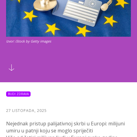
Izvor: iStock by Getty images
BUDI ZDRAVA
27 LISTOPADA, 2025
Nejednak pristup palijativnoj skrbi u Europi: milijuni
umiru u patnji koju se moglo spriječiti