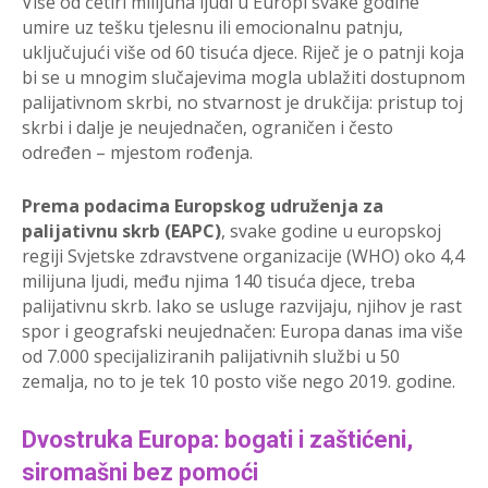
Više od četiri milijuna ljudi u Europi svake godine
umire uz tešku tjelesnu ili emocionalnu patnju,
uključujući više od 60 tisuća djece. Riječ je o patnji koja
bi se u mnogim slučajevima mogla ublažiti dostupnom
palijativnom skrbi, no stvarnost je drukčija: pristup toj
skrbi i dalje je neujednačen, ograničen i često
određen – mjestom rođenja.
Prema podacima Europskog udruženja za
palijativnu skrb (EAPC)
, svake godine u europskoj
regiji Svjetske zdravstvene organizacije (WHO) oko 4,4
milijuna ljudi, među njima 140 tisuća djece, treba
palijativnu skrb. Iako se usluge razvijaju, njihov je rast
spor i geografski neujednačen: Europa danas ima više
od 7.000 specijaliziranih palijativnih službi u 50
zemalja, no to je tek 10 posto više nego 2019. godine.
Dvostruka Europa: bogati i zaštićeni,
siromašni bez pomoći