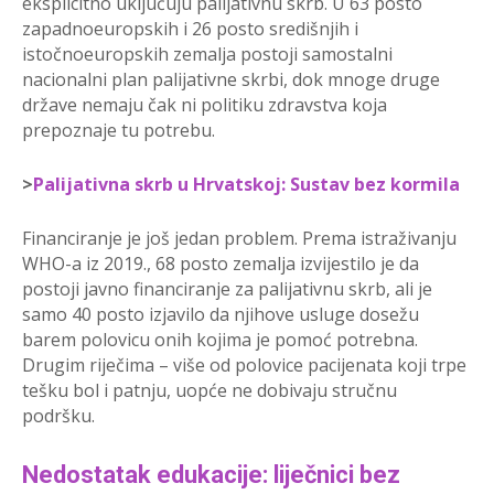
eksplicitno uključuju palijativnu skrb. U 63 posto
zapadnoeuropskih i 26 posto središnjih i
istočnoeuropskih zemalja postoji samostalni
nacionalni plan palijativne skrbi, dok mnoge druge
države nemaju čak ni politiku zdravstva koja
prepoznaje tu potrebu.
>
Palijativna skrb u Hrvatskoj: Sustav bez kormila
Financiranje je još jedan problem. Prema istraživanju
WHO-a iz 2019., 68 posto zemalja izvijestilo je da
postoji javno financiranje za palijativnu skrb, ali je
samo 40 posto izjavilo da njihove usluge dosežu
barem polovicu onih kojima je pomoć potrebna.
Drugim riječima – više od polovice pacijenata koji trpe
tešku bol i patnju, uopće ne dobivaju stručnu
podršku.
Nedostatak edukacije: liječnici bez