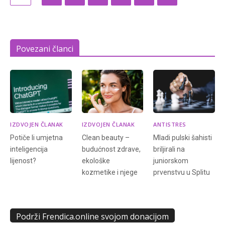
Povezani članci
IZDVOJEN ČLANAK
IZDVOJEN ČLANAK
ANTISTRES
Potiče li umjetna
Clean beauty –
Mladi pulski šahisti
inteligencija
budućnost zdrave,
briljirali na
lijenost?
ekološke
juniorskom
kozmetike i njege
prvenstvu u Splitu
Podrži Frendica.online svojom donacijom