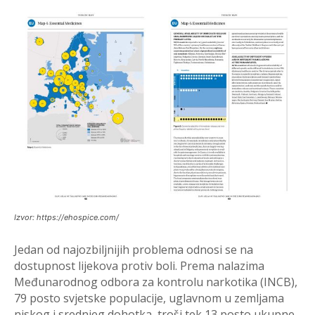
Izvor: https://ehospice.com/
Jedan od najozbiljnijih problema odnosi se na
dostupnost lijekova protiv boli. Prema nalazima
Međunarodnog odbora za kontrolu narkotika (INCB),
79 posto svjetske populacije, uglavnom u zemljama
niskog i srednjeg dohotka, troši tek 13 posto ukupne