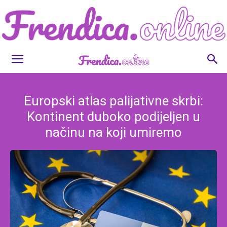
Frendica.online
Europski atlas palijativne skrbi:
Kontinent duboko podijeljen u
načinu na koji umiremo