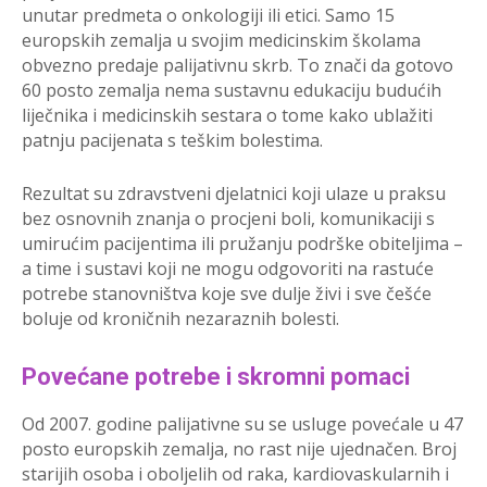
unutar predmeta o onkologiji ili etici. Samo 15
europskih zemalja u svojim medicinskim školama
obvezno predaje palijativnu skrb. To znači da gotovo
60 posto zemalja nema sustavnu edukaciju budućih
liječnika i medicinskih sestara o tome kako ublažiti
patnju pacijenata s teškim bolestima.
Rezultat su zdravstveni djelatnici koji ulaze u praksu
bez osnovnih znanja o procjeni boli, komunikaciji s
umirućim pacijentima ili pružanju podrške obiteljima –
a time i sustavi koji ne mogu odgovoriti na rastuće
potrebe stanovništva koje sve dulje živi i sve češće
boluje od kroničnih nezaraznih bolesti.
Povećane potrebe i skromni pomaci
Od 2007. godine palijativne su se usluge povećale u 47
posto europskih zemalja, no rast nije ujednačen. Broj
starijih osoba i oboljelih od raka, kardiovaskularnih i