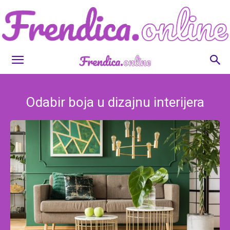
Frendica.online
Odabir boja u dizajnu interijera