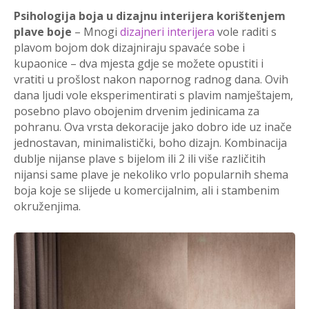
Psihologija boja u
dizajnu interijera
korištenjem
plave boje
– Mnogi
dizajneri interijera
vole raditi s
plavom bojom dok dizajniraju spavaće sobe i
kupaonice – dva mjesta gdje se možete opustiti i
vratiti u prošlost nakon napornog radnog dana. Ovih
dana ljudi vole eksperimentirati s plavim namještajem,
posebno plavo obojenim drvenim jedinicama za
pohranu. Ova vrsta dekoracije jako dobro ide uz inače
jednostavan, minimalistički, boho dizajn. Kombinacija
dublje nijanse plave s bijelom ili 2 ili više različitih
nijansi same plave je nekoliko vrlo popularnih shema
boja koje se slijede u komercijalnim, ali i stambenim
okruženjima.