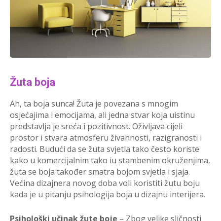
Žuta boja
Ah, ta boja sunca! Žuta je povezana s mnogim
osjećajima i emocijama, ali jedna stvar koja uistinu
predstavlja je sreća i pozitivnost. Oživljava cijeli
prostor i stvara atmosferu živahnosti, razigranosti i
radosti. Budući da se žuta svjetla tako često koriste
kako u komercijalnim tako iu stambenim okruženjima,
žuta se boja također smatra bojom svjetla i sjaja.
Većina dizajnera novog doba voli koristiti žutu boju
kada je u pitanju psihologija boja u dizajnu interijera.
Psihološki učinak žute boje
– Zbog velike sličnosti