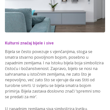
Kulturni značaj bijele i sive
Bijela se često povezuje s vjenčanjima, stoga se
smatra stvarno povoljnom bojom, posebno u
zapadnim zemljama. I na Istoku bijela boja simbolizira
čistoću i božanstvenost. Zapravo, bijelo se nosi na
sahranama u istočnim zemljama, ne zato što je
nepovoljno, već zato što se vjeruje da vas štiti od
turobne smrti. U svijetu se bijela smatra bojom
primirja. Bijela zastava doslovno znači ‘spremni smo
se predati za mir’.
U zapadnim zemljama siva simbolizira logiku,