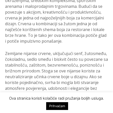
okruženjima, uredskim kompleksima, sportskim
arenama i maloprodajnim trgovinama. Budući da se
povezuje s akcijom, kreativnošću i produktivnošću,
crvena je jedna od najpoželjnijih boja za komercijalni
dizajn. Crvena u kombinaciji sa žutom jedna je od
najčešće korištenih shema boja za restorane i lokale
brze hrane. To je tako jer ova kombinacija potiče glad
i potiče impulzivno ponašanje.
Zemljane nijanse crvene, uključujući senf, žutosmeđu,
čokoladnu, sedlo smeđu i biskvit često su povezane sa
stabilnošću, zaštitom, bezvremenošću, poniznošću i
brižnom prirodom. Stoga se ove nijanse koriste za
neutraliziranje učinka crvene boje u dizajnu. Ako se
koriste pojedinačno, svrha bi mogla biti stvaranje
atmosfere povjerenja, udobnosti i elegancije bez
napora.
Ova stranica koristi kolačiće radi pružanja boljih usluga.
Prihvaćam