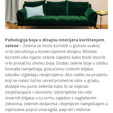
Psihologija boja u dizajnu interijera
korištenjem
zelene
– Zelena se može koristiti u gotovo svakoj
vrsti okruženja u komercijalnom dizajnu. Možete
koristiti više nijansi zelene zajedno kako biste stvorili
vrlo privlačnu shemu boja. Dodaci zelene boje u obliku
komada namještaja, pokućstva i sobnih biljaka
također izgledaju nevjerojatno. Ako radite na projektu
koji se nalazi točno usred prometne ulice u gradu,
dodajte mu puno zelenila kako bi se osjećao
osvježavajuće i otvoreno. Upotrijebite što više
stvarnih biljaka u tu svrhu zajedno s naglašenim
zidovima, zelenim dodacima i dojmljivim namještajem u
nijansama poput smaragda, paprati i metvice.