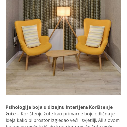
Psihologija boja u dizajnu interijera Korištenje
žute
– Korištenje žute kao primarne boje odlična je
ideja kako bi prostor izgledao veći i svjetliji. Ali s ovom
bojom ne možete ići do kraja jer previše žute može