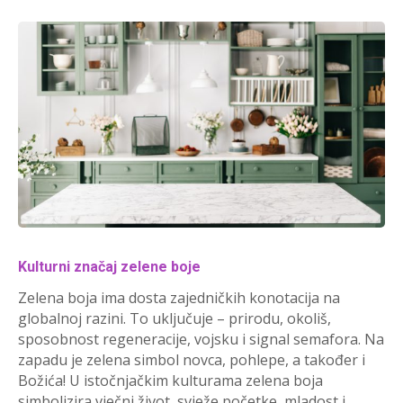
Kulturni značaj zelene boje
Zelena boja ima dosta zajedničkih konotacija na
globalnoj razini. To uključuje – prirodu, okoliš,
sposobnost regeneracije, vojsku i signal semafora. Na
zapadu je zelena simbol novca, pohlepe, a također i
Božića! U istočnjačkim kulturama zelena boja
simbolizira vječni život, svježe početke, mladost i