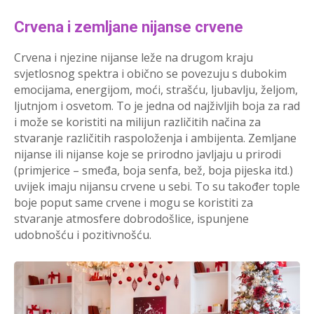
Crvena i zemljane nijanse crvene
Crvena i njezine nijanse leže na drugom kraju
svjetlosnog spektra i obično se povezuju s dubokim
emocijama, energijom, moći, strašću, ljubavlju, željom,
ljutnjom i osvetom. To je jedna od najživljih boja za rad
i može se koristiti na milijun različitih načina za
stvaranje različitih raspoloženja i ambijenta. Zemljane
nijanse ili nijanse koje se prirodno javljaju u prirodi
(primjerice – smeđa, boja senfa, bež, boja pijeska itd.)
uvijek imaju nijansu crvene u sebi. To su također tople
boje poput same crvene i mogu se koristiti za
stvaranje atmosfere dobrodošlice, ispunjene
udobnošću i pozitivnošću.