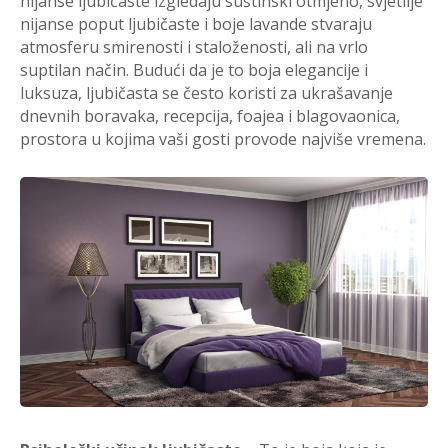
nijanse ljubičaste izgledaju suštinski otmjeno, svjetlije
nijanse poput ljubičaste i boje lavande stvaraju
atmosferu smirenosti i staloženosti, ali na vrlo
suptilan način. Budući da je to boja elegancije i
luksuza, ljubičasta se često koristi za ukrašavanje
dnevnih boravaka, recepcija, foajea i blagovaonica,
prostora u kojima vaši gosti provode najviše vremena.