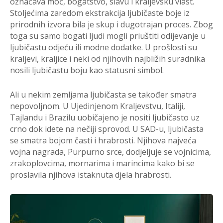
označava moć, bogatstvo, slavu i kraljevsku vlast.
Stoljećima zaredom ekstrakcija ljubičaste boje iz
prirodnih izvora bila je skup i dugotrajan proces. Zbog
toga su samo bogati ljudi mogli priuštiti odijevanje u
ljubičastu odjeću ili modne dodatke. U prošlosti su
kraljevi, kraljice i neki od njihovih najbližih suradnika
nosili ljubičastu boju kao statusni simbol.
Ali u nekim zemljama ljubičasta se također smatra
nepovoljnom. U Ujedinjenom Kraljevstvu, Italiji,
Tajlandu i Brazilu uobičajeno je nositi ljubičasto uz
crno dok idete na nečiji sprovod. U SAD-u, ljubičasta
se smatra bojom časti i hrabrosti. Njihova najveća
vojna nagrada, Purpurno srce, dodjeljuje se vojnicima,
zrakoplovcima, mornarima i marincima kako bi se
proslavila njihova istaknuta djela hrabrosti.