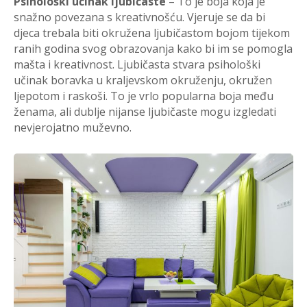
Psihološki učinak ljubičaste
– To je boja koja je
snažno povezana s kreativnošću. Vjeruje se da bi
djeca trebala biti okružena ljubičastom bojom tijekom
ranih godina svog obrazovanja kako bi im se pomogla
mašta i kreativnost. Ljubičasta stvara psihološki
učinak boravka u kraljevskom okruženju, okružen
ljepotom i raskoši. To je vrlo popularna boja među
ženama, ali dublje nijanse ljubičaste mogu izgledati
nevjerojatno muževno.