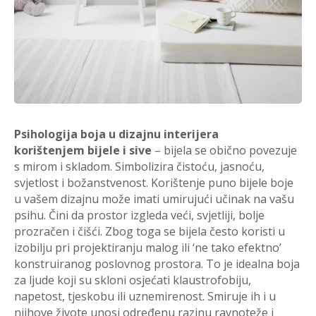
Psihologija boja u dizajnu interijera
korištenjem
bijele i sive
– bijela se obično povezuje
s mirom i skladom. Simbolizira čistoću, jasnoću,
svjetlost i božanstvenost. Korištenje puno bijele boje
u vašem dizajnu može imati umirujući učinak na vašu
psihu. Čini da prostor izgleda veći, svjetliji, bolje
prozračen i čišći. Zbog toga se bijela često koristi u
izobilju pri projektiranju malog ili ‘ne tako efektno’
konstruiranog poslovnog prostora. To je idealna boja
za ljude koji su skloni osjećati klaustrofobiju,
napetost, tjeskobu ili uznemirenost. Smiruje ih i u
njihove živote unosi određenu razinu ravnoteže i