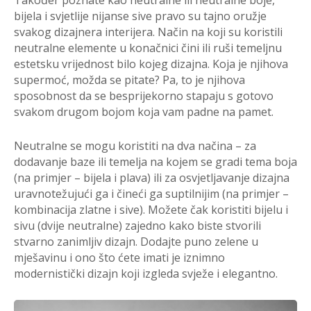
bijela i svjetlije nijanse sive pravo su tajno oružje
svakog dizajnera interijera. Način na koji su koristili
neutralne elemente u konačnici čini ili ruši temeljnu
estetsku vrijednost bilo kojeg dizajna. Koja je njihova
supermoć, možda se pitate? Pa, to je njihova
sposobnost da se besprijekorno stapaju s gotovo
svakom drugom bojom koja vam padne na pamet.
Neutralne se mogu koristiti na dva načina – za
dodavanje baze ili temelja na kojem se gradi tema boja
(na primjer – bijela i plava) ili za osvjetljavanje dizajna
uravnotežujući ga i čineći ga suptilnijim (na primjer –
kombinacija zlatne i sive). Možete čak koristiti bijelu i
sivu (dvije neutralne) zajedno kako biste stvorili
stvarno zanimljiv dizajn. Dodajte puno zelene u
mješavinu i ono što ćete imati je iznimno
modernistički dizajn koji izgleda svježe i elegantno.