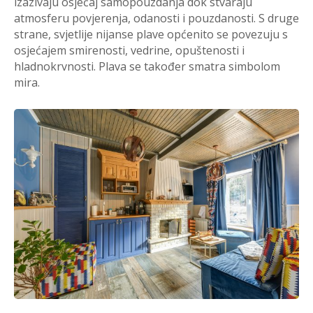
izazivaju osjećaj samopouzdanja dok stvaraju
atmosferu povjerenja, odanosti i pouzdanosti. S druge
strane, svjetlije nijanse plave općenito se povezuju s
osjećajem smirenosti, vedrine, opuštenosti i
hladnokrvnosti. Plava se također smatra simbolom
mira.