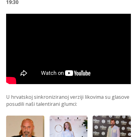
19:30
U hrvatskoj sinkroniziranoj verziji likovima su glasove
posudili naši talentirani glumci: