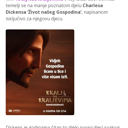
temelji se na manje poznatom djelu
Charlesa
Dickensa
‘Život našeg Gospodina’
, napisanom
isključivo za njegovu djecu.
Dickens je godinama čitao to djelo svojoj djeci svakog