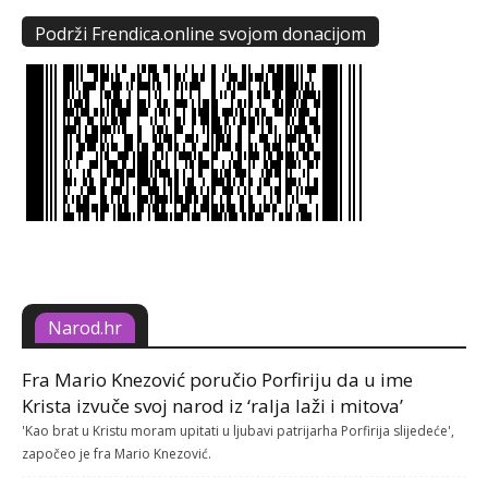
Podrži Frendica.online svojom donacijom
Narod.hr
Fra Mario Knezović poručio Porfiriju da u ime
Krista izvuče svoj narod iz ‘ralja laži i mitova’
'Kao brat u Kristu moram upitati u ljubavi patrijarha Porfirija slijedeće',
započeo je fra Mario Knezović.