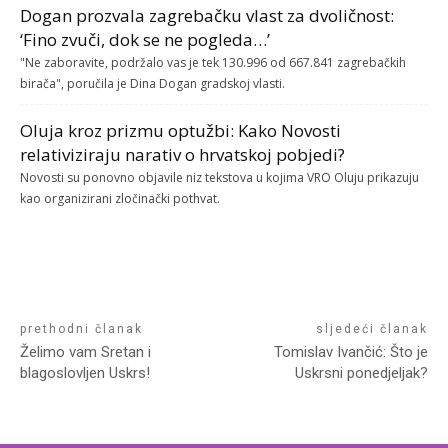
Dogan prozvala zagrebačku vlast za dvoličnost:
‘Fino zvuči, dok se ne pogleda…’
"Ne zaboravite, podržalo vas je tek 130.996 od 667.841 zagrebačkih
birača", poručila je Dina Dogan gradskoj vlasti.
Oluja kroz prizmu optužbi: Kako Novosti
relativiziraju narativ o hrvatskoj pobjedi?
Novosti su ponovno objavile niz tekstova u kojima VRO Oluju prikazuju
kao organizirani zločinački pothvat.
prethodni članak
sljedeći članak
Želimo vam Sretan i
Tomislav Ivančić: Što je
blagoslovljen Uskrs!
Uskrsni ponedjeljak?