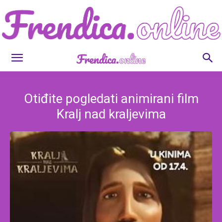
Frendica.online
Otiđite pogledati animirani film
Kralj nad kraljevima