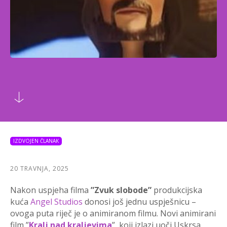
IZDVOJEN ČLANAK
20 TRAVNJA, 2025
Nakon uspjeha filma
”Zvuk slobode”
produkcijska
kuća
Angel Studios
donosi još jednu uspješnicu –
ovoga puta riječ je o animiranom filmu. Novi animirani
film ”
Kralj nad kraljevima
”, koji izlazi uoči Uskrsa,