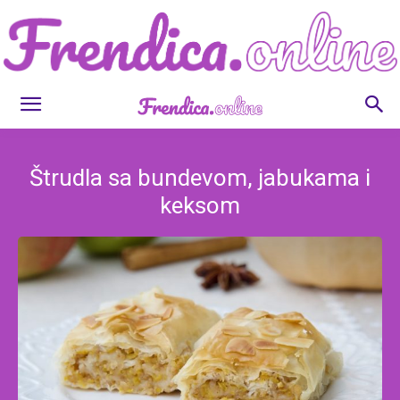
Frendica.online
Štrudla sa bundevom, jabukama i
keksom