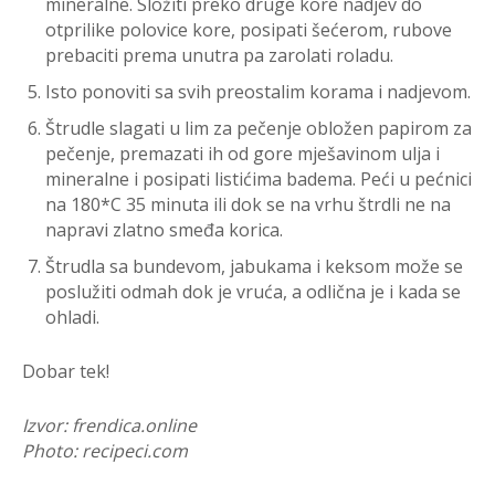
mineralne. Složiti preko druge kore nadjev do
otprilike polovice kore, posipati šećerom, rubove
prebaciti prema unutra pa zarolati roladu.
Isto ponoviti sa svih preostalim korama i nadjevom.
Štrudle slagati u lim za pečenje obložen papirom za
pečenje, premazati ih od gore mješavinom ulja i
mineralne i posipati listićima badema. Peći u pećnici
na 180*C 35 minuta ili dok se na vrhu štrdli ne na
napravi zlatno smeđa korica.
Štrudla sa bundevom, jabukama i keksom može se
poslužiti odmah dok je vruća, a odlična je i kada se
ohladi.
Dobar tek!
Izvor: frendica.online
Photo: recipeci.com