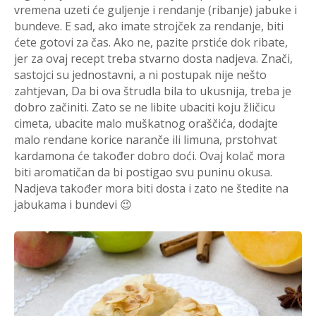
vremena uzeti će guljenje i rendanje (ribanje) jabuke i
bundeve. E sad, ako imate strojček za rendanje, biti
ćete gotovi za čas. Ako ne, pazite prstiće dok ribate,
jer za ovaj recept treba stvarno dosta nadjeva. Znači,
sastojci su jednostavni, a ni postupak nije nešto
zahtjevan, Da bi ova štrudla bila to ukusnija, treba je
dobro začiniti. Zato se ne libite ubaciti koju žličicu
cimeta, ubacite malo muškatnog oraščića, dodajte
malo rendane korice naranče ili limuna, prstohvat
kardamona će također dobro doći. Ovaj kolač mora
biti aromatičan da bi postigao svu puninu okusa.
Nadjeva također mora biti dosta i zato ne štedite na
jabukama i bundevi 😉