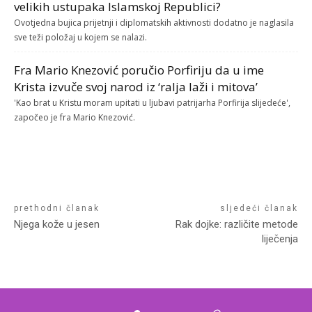
velikih ustupaka Islamskoj Republici?
Ovotjedna bujica prijetnji i diplomatskih aktivnosti dodatno je naglasila
sve teži položaj u kojem se nalazi.
Fra Mario Knezović poručio Porfiriju da u ime
Krista izvuče svoj narod iz ‘ralja laži i mitova’
'Kao brat u Kristu moram upitati u ljubavi patrijarha Porfirija slijedeće',
započeo je fra Mario Knezović.
prethodni članak
sljedeći članak
Njega kože u jesen
Rak dojke: različite metode
liječenja