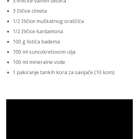
3 vrećice vanilin šećera
3 žličice cimeta
1/2 žličice muškatnog oraščića
1/2 žličice kardamona
100 g listića badema
100 ml suncokretovom ulja
100 ml mineralne vode
1 pakiranje tankih kora za savijače (10 kom)