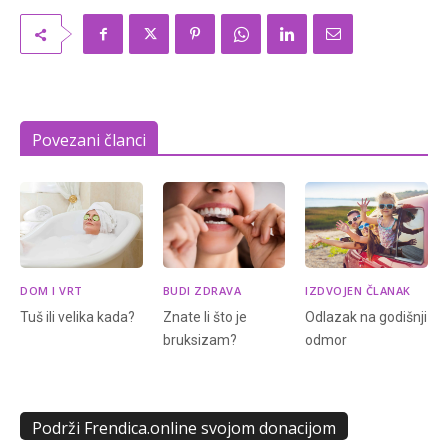
Povezani članci
DOM I VRT
BUDI ZDRAVA
IZDVOJEN ČLANAK
Tuš ili velika kada?
Znate li što je
Odlazak na godišnji
bruksizam?
odmor
Podrži Frendica.online svojom donacijom