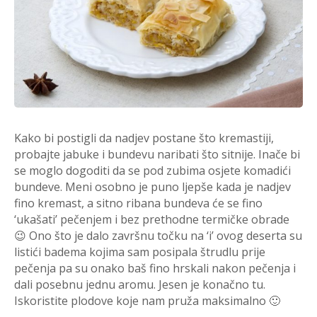
Kako bi postigli da nadjev postane što kremastiji,
probajte jabuke i bundevu naribati što sitnije. Inače bi
se moglo dogoditi da se pod zubima osjete komadići
bundeve. Meni osobno je puno ljepše kada je nadjev
fino kremast, a sitno ribana bundeva će se fino
‘ukašati’ pečenjem i bez prethodne termičke obrade
😉 Ono što je dalo završnu točku na ‘i’ ovog deserta su
listići badema kojima sam posipala štrudlu prije
pečenja pa su onako baš fino hrskali nakon pečenja i
dali posebnu jednu aromu. Jesen je konačno tu.
Iskoristite plodove koje nam pruža maksimalno 🙂