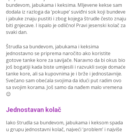
bundevom, jabukama i keksima. Mljevene kekse sam
dodala iz razloga da ‘pokupe’ suviđni sok koji bundeve
i jabuke znaju pustiti i zbog kojega štrudle često znaju
biti gnjecave. I ispalo je odlično! Pravi jesenski kolač za
svaki dan.
Štrudla sa bundevom, jabukama i keksima
jednostavno se priprema naročito ako koristite
gotove tanke kore za savijače. Naravno da bi okus bio
još bogatiji kada biste umijesili i razvukli svoje domaće
tanke kore, ali sa kupovnima je i brže i jednostavnije.
Svečano sam obećala svojima da idući put radim ovo
sa svojim korama. Još samo da nađem malo vremena
😉
Jednostavan kolač
Iako štrudla sa bundevom, jabukama i keksom spada
u grupu jednostavni kolač, najveći ‘problem’ i najviše