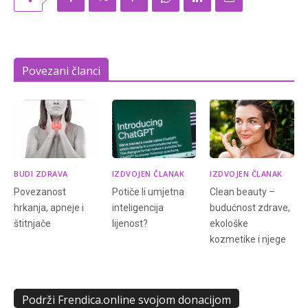
Povezani članci
BUDI ZDRAVA
IZDVOJEN ČLANAK
IZDVOJEN ČLANAK
Povezanost
Potiče li umjetna
Clean beauty –
hrkanja, apneje i
inteligencija
budućnost zdrave,
štitnjače
lijenost?
ekološke
kozmetike i njege
Podrži Frendica.online svojom donacijom