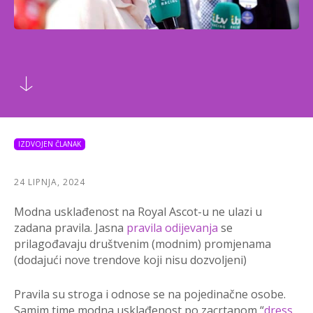
IZDVOJEN ČLANAK
24 LIPNJA, 2024
Modna usklađenost na Royal Ascot-u ne ulazi u
zadana pravila. Jasna
pravila odijevanja
se
prilagođavaju društvenim (modnim) promjenama
(dodajući nove trendove koji nisu dozvoljeni)
Pravila su stroga i odnose se na pojedinačne osobe.
Samim time modna usklađenost po zacrtanom “
dress