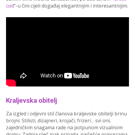
cod
“-u čini cijeli događaj elegantnijim i interesantnijim.
Kraljevska obitelj
Za izgled i odjevni stil članova kraljevske obitelji brinu
brojni. Stilisti, dizajneri, krojači, frizeri… svi oni,
zajedničkim snagama rade na potpunom vizualnom
dojmu. Zadnja riječ ipak pripada, najčešće princezama