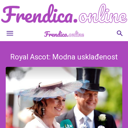
Frendica.online
Royal Ascot: Modna usklađenost