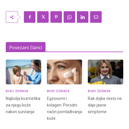
Povezani članci
BUDI ZDRAVA
BUDI ZDRAVA
BUDI ZDRAVA
Najbolja kozmetika
Egzosomi i
Rak dojke često ne
za njegu kože
kolagen: Prirodni
daje jasne
nakon sunčanja
način pomlađivanja
simptome
kože