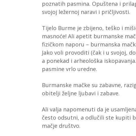
poznatih pasmina. Opuštena i prila
svojoj ležernoj naravi i pričljivosti.
Tijelo Burme je zbijeno, teško i mi
masnoće! Ali apetit burmanske mačk
fizičkom naporu – burmanska mačka v
Jako voli provoditi (čak i u svojoj, d
a ponekad i arheološka iskopavanja
pasmine vrlo uredne.
Burmanske mačke su zabavne, razigr
obitelji željne ljubavi i zabave.
Ali valja napomenuti da je usamlje
često odsutni, a odlučili ste kupiti
mačje društvo.