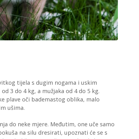
 vitkog tijela s dugim nogama i uskim
 od 3 do 4 kg, a mužjaka od 4 do 5 kg.
ke plave oči bademastog oblika, malo
nim ušima.
nja do neke mjere. Međutim, one uče samo
pokuša na silu dresirati, upoznati će se s