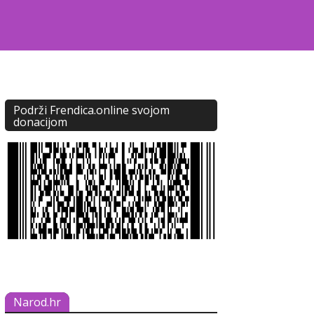
Podrži Frendica.online svojom
donacijom
Narod.hr