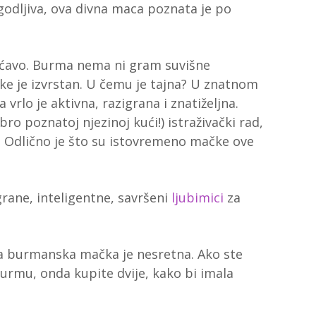
godljiva, ova divna maca poznata je po
šićavo. Burma nema ni gram suvišne
e je izvrstan. U čemu je tajna? U znatnom
rlo je aktivna, razigrana i znatiželjna.
obro poznatoj njezinoj kući!) istraživački rad,
. Odlično je što su istovremeno mačke ove
ane, inteligentne, savršeni
ljubimici
za
na burmanska mačka je nesretna. Ako ste
 burmu, onda kupite dvije, kako bi imala