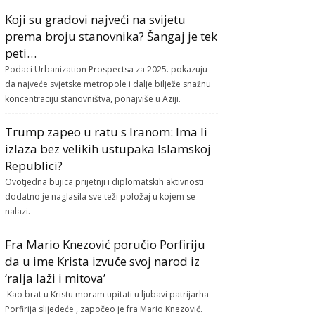
Koji su gradovi najveći na svijetu
prema broju stanovnika? Šangaj je tek
peti…
Podaci Urbanization Prospectsa za 2025. pokazuju
da najveće svjetske metropole i dalje bilježe snažnu
koncentraciju stanovništva, ponajviše u Aziji.
Trump zapeo u ratu s Iranom: Ima li
izlaza bez velikih ustupaka Islamskoj
Republici?
Ovotjedna bujica prijetnji i diplomatskih aktivnosti
dodatno je naglasila sve teži položaj u kojem se
nalazi.
Fra Mario Knezović poručio Porfiriju
da u ime Krista izvuče svoj narod iz
‘ralja laži i mitova’
'Kao brat u Kristu moram upitati u ljubavi patrijarha
Porfirija slijedeće', započeo je fra Mario Knezović.