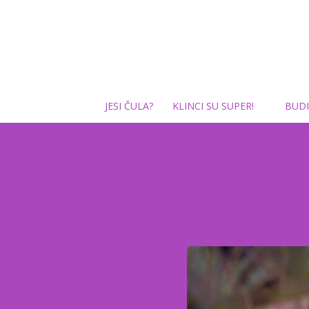
JESI ČULA?
KLINCI SU SUPER!
BUDI