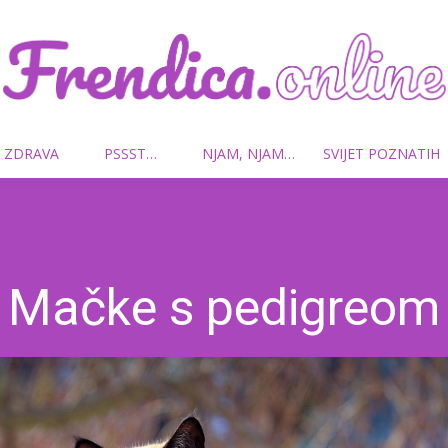
 ZDRAVA
PSSST…
NJAM, NJAM…
SVIJET POZNATIH
Frendica.online
Mačke s pedigreom