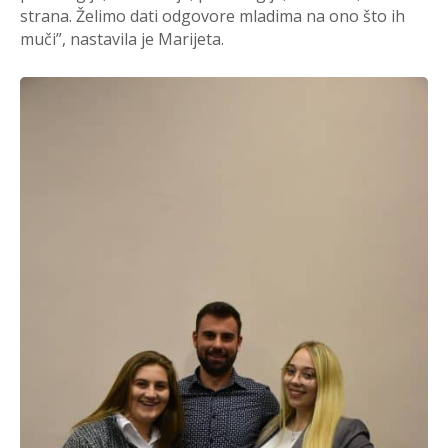
strana. Želimo dati odgovore mladima na ono što ih
muči”, nastavila je Marijeta.