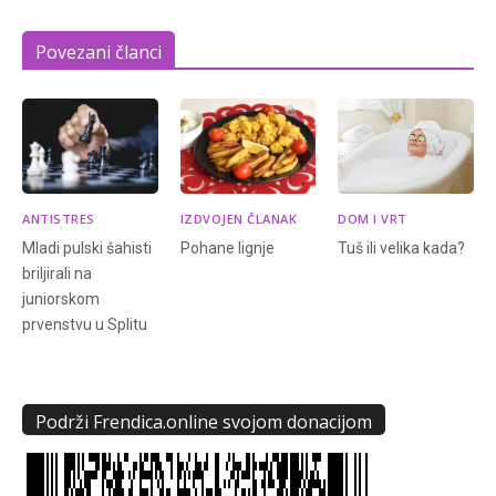
Povezani članci
ANTISTRES
IZDVOJEN ČLANAK
DOM I VRT
Mladi pulski šahisti
Pohane lignje
Tuš ili velika kada?
briljirali na
juniorskom
prvenstvu u Splitu
Podrži Frendica.online svojom donacijom