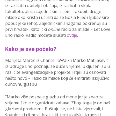
iz različitih obitelji i običaja, iz različitih škola i
fakulteta, ali sa zajedničkim ciljem – okupiti druge
mlade oko Krista i učiniti da se Božja Riječ i ljubav šire
poput jeke (eho). Zajedničkim snagama pokrenuli su
prvi hrvatski katolički
online
radio za mlade – Let Love
Eho radio. Radio možete slušati
ovdje
.
Kako je sve počelo?
Marijeta Martić iz ChanceToWalk i Marko Matijašević
iz Udruge Eho poznaju se duže vrijeme. Uključeni su u
različite evangelizacijske projekte. Htjeli su osnovati
nešto novo – radio za mlade koji će emitirati isključivo
duhovnu glazbu.
“Marko više poznaje glazbu od mene jer je znao za
vrijeme škole organizirati zabave. Zbog toga je on naš
glazbeni producent. Puštaju se, ne biste vjerovali, i
španjolski ritmovi, brazilski, portugalski, izraelski..