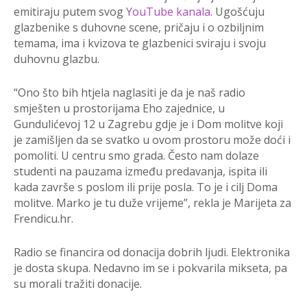
emitiraju putem svog
YouTube kanala
. Ugošćuju
glazbenike s duhovne scene, pričaju i o ozbiljnim
temama, ima i kvizova te glazbenici sviraju i svoju
duhovnu glazbu.
“Ono što bih htjela naglasiti je da je naš radio
smješten u prostorijama Eho zajednice, u
Gundulićevoj 12 u Zagrebu gdje je i Dom molitve koji
je zamišljen da se svatko u ovom prostoru može doći i
pomoliti. U centru smo grada. Često nam dolaze
studenti na pauzama između predavanja, ispita ili
kada završe s poslom ili prije posla. To je i cilj Doma
molitve. Marko je tu duže vrijeme”, rekla je Marijeta za
Frendicu.hr.
Radio se financira od donacija dobrih ljudi. Elektronika
je dosta skupa. Nedavno im se i pokvarila mikseta, pa
su morali tražiti donacije.