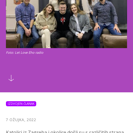
Foto: Let Love Eho radio
IZDVOJEN ČLANAK
7 OŽUJKA, 2022
Katolici iz Zagreba i okolice došli su s različitih strana,