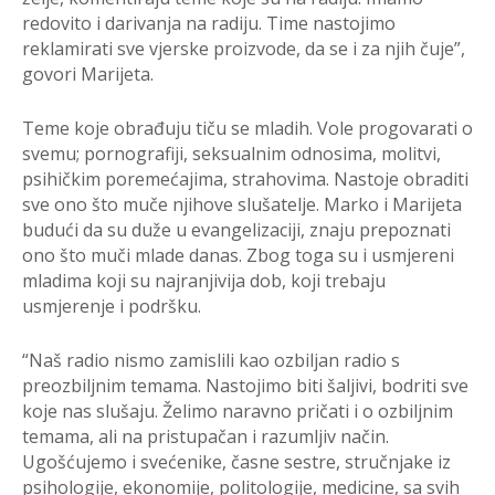
redovito i darivanja na radiju. Time nastojimo
reklamirati sve vjerske proizvode, da se i za njih čuje”,
govori Marijeta.
Teme koje obrađuju tiču se mladih. Vole progovarati o
svemu; pornografiji, seksualnim odnosima, molitvi,
psihičkim poremećajima, strahovima. Nastoje obraditi
sve ono što muče njihove slušatelje. Marko i Marijeta
budući da su duže u evangelizaciji, znaju prepoznati
ono što muči mlade danas. Zbog toga su i usmjereni
mladima koji su najranjivija dob, koji trebaju
usmjerenje i podršku.
“Naš radio nismo zamislili kao ozbiljan radio s
preozbiljnim temama. Nastojimo biti šaljivi, bodriti sve
koje nas slušaju. Želimo naravno pričati i o ozbiljnim
temama, ali na pristupačan i razumljiv način.
Ugošćujemo i svećenike, časne sestre, stručnjake iz
psihologije, ekonomije, politologije, medicine, sa svih