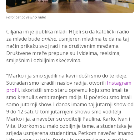
Foto: Let Love Eho radio
Ciljana im je publika mladi. Htjeli su da katolički radio
za mlade bude
online
, usmjeren mladima te da na taj
način prikažu svoj rad i na društvenim mrežama.
Društvene mreže prepune su i videima, reelsima,
smiješnim i ozbiljnim skečevima.
“Marko i ja smo sjedili na kavi i došli smo do te ideje.
Sutradan smo izradili naslov radija, otvorili
Instagram
profil
, iskoristili smo staru opremu koju smo imali te
smo krenuli s emitiranjem radija. U početku smo imali
samo jutarnji show. I danas imamo taj jutarnji show od
9 do 12 sati. U tom jutarnjem showu smo voditelji
Marko i ja, a navečer su voditelji Paulina, Karlo, Ivan i
Vita. Utorkom su malo ozbiljnije teme, a studentska je
srijeda usmjerena studentima. Petkom navečer imamo