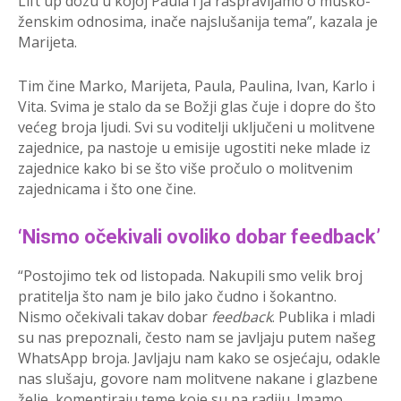
Lift up dozu u kojoj Paula i ja raspravljamo o muško-
ženskim odnosima, inače najslušanija tema”, kazala je
Marijeta.
Tim čine Marko, Marijeta, Paula, Paulina, Ivan, Karlo i
Vita. Svima je stalo da se Božji glas čuje i dopre do što
većeg broja ljudi. Svi su voditelji uključeni u molitvene
zajednice, pa nastoje u emisije ugostiti neke mlade iz
zajednice kako bi se što više pročulo o molitvenim
zajednicama i što one čine.
‘Nismo očekivali ovoliko dobar feedback’
“Postojimo tek od listopada. Nakupili smo velik broj
pratitelja što nam je bilo jako čudno i šokantno.
Nismo očekivali takav dobar
feedback
. Publika i mladi
su nas prepoznali, često nam se javljaju putem našeg
WhatsApp broja. Javljaju nam kako se osjećaju, odakle
nas slušaju, govore nam molitvene nakane i glazbene
želje, komentiraju teme koje su na radiju. Imamo