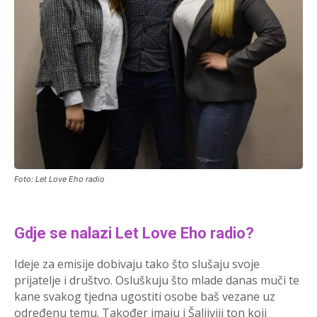
Foto: Let Love Eho radio
Gdje se nalazi Let Love Eho radio?
Ideje za emisije dobivaju tako što slušaju svoje
prijatelje i društvo. Osluškuju što mlade danas muči te
kane svakog tjedna ugostiti osobe baš vezane uz
određenu temu. Također imaju i Šaljiviji ton koji