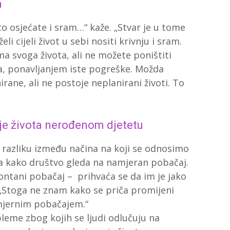
m
o osjećate i sram…“ kaže. „Stvar je u tome
i cijeli život u sebi nositi krivnju i sram.
a svoga života, ali ne možete poništiti
 ponavljanjem iste pogreške. Možda
rane, ali ne postoje neplanirani životi. To
e života nerođenom djetetu
 razliku između načina na koji se odnosimo
 kako društvo gleda na namjeran pobačaj.
pontani pobačaj – prihvaća se da im je jako
 „Stoga ne znam kako se priča promijeni
mjernim pobačajem.“
leme zbog kojih se ljudi odlučuju na