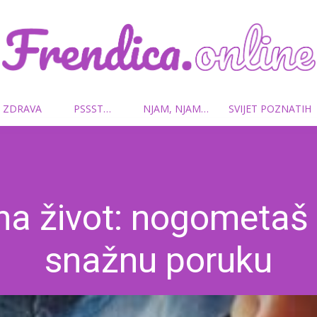
 ZDRAVA
PSSST…
NJAM, NJAM…
SVIJET POZNATIH
Frendica.online
na život: nogometaš
snažnu poruku