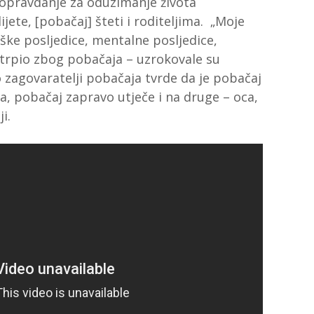
o opravdanje za oduzimanje života
jete, [pobačaj] šteti i roditeljima. „Moje
ke posljedice, mentalne posljedice,
 trpio zbog pobačaja – uzrokovale su
 zagovaratelji pobačaja tvrde da je pobačaj
ra, pobačaj zapravo utječe i na druge – oca,
i.