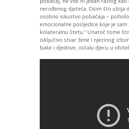
pobačaj, ne vidi ni jedan razlog ka
nerođenog djeteta. Osim što ubija di
osobno iskustvo pobačaja – psihološ
emocionalne posljedice koje je sam
kolateralnu štetu.“ Unatoč tome što
isključivo stvar žene i njezinog izbo
bake i djedove, ostalu djecu u obitelj