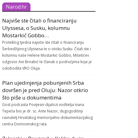
Narod.hr
Najviše ste čitali o financiranju
Ulyssesa, o Susku, kolumnu
Mostarkić Gobbo…
Proteklog tjedna najviše ste čitali o financiranju
Šerbedžijinog Ulyssesa te o otoku Susku. Čitali ste i
kolumnu naše Helene Mostarkić Gobbo, Mišetićev
odgovor Ani Brnabić te članak o područjima koje je
oslobodila VRO Oluja.
Plan ujedinjenja pobunjenih Srba
dovršen je pred Oluju: Nazor otkrio
što piše u dokumentima
Gost podcasta Povijesni dijalozi voditelja Ivana
Tepeša bio je dr. sc. Ante Nazor, dugogodišnji
ravnatelj Hrvatskog memorijalno-dokumentacijskog
centra Domovinskog rata.