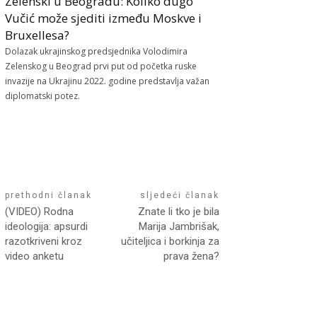
Zelenski u Beogradu: Koliko dugo
Vučić može sjediti između Moskve i
Bruxellesa?
Dolazak ukrajinskog predsjednika Volodimira
Zelenskog u Beograd prvi put od početka ruske
invazije na Ukrajinu 2022. godine predstavlja važan
diplomatski potez.
prethodni članak
sljedeći članak
(VIDEO) Rodna
Znate li tko je bila
ideologija: apsurdi
Marija Jambrišak,
razotkriveni kroz
učiteljica i borkinja za
video anketu
prava žena?