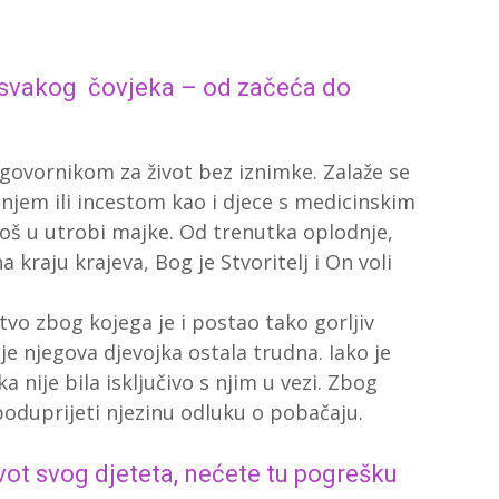
 svakog čovjeka – od začeća do
ovornikom za život bez iznimke. Zalaže se
anjem ili incestom kao i djece s medicinskim
oš u utrobi majke. Od trenutka oplodnje,
a kraju krajeva, Bog je Stvoritelj i On voli
tvo zbog kojega je i postao tako gorljiv
je njegova djevojka ostala trudna. Iako je
a nije bila isključivo s njim u vezi. Zbog
oduprijeti njezinu odluku o pobačaju.
vot svog djeteta, nećete tu pogrešku