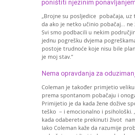
poništiti njezinim ponavljanje
„Brojne su posljedice pobačaja, uz t
da ako je netko učinio pobačaj… ne žel
Svi smo podbacili u nekim područjim
jednu pogrešku dvjema pogreškama,
postoje trudnoće koje nisu bile plani
je moj stav.“
Nema opravdanja za oduzimanj
Coleman je također primjetio veliku
prema spontanom pobačaju i onoga
Primijetio je da kada žene dožive s
teško – i emocionalno i psihološki.
kada odaberete prekinuti život na
Iako Coleman kaže da razumije prob