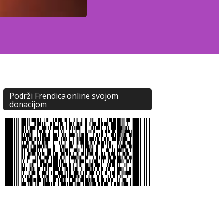
Podrži Frendica.online svojom
donacijom