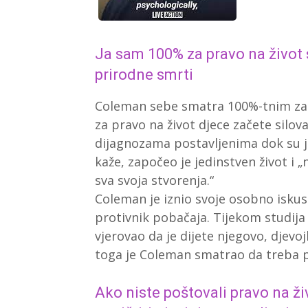
Ja sam 100% za pravo na život
prirodne smrti
Coleman sebe smatra 100%-tnim zag
za pravo na život djece začete silov
dijagnozama postavljenima dok su j
kaže, započeo je jedinstven život i „n
sva svoja stvorenja.“
Coleman je iznio svoje osobno iskus
protivnik pobačaja. Tijekom studija 
vjerovao da je dijete njegovo, djevojk
toga je Coleman smatrao da treba p
Ako niste poštovali pravo na ži