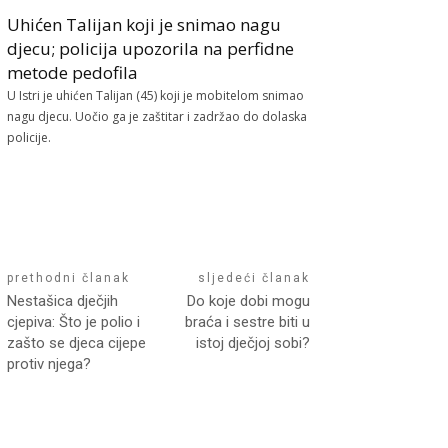
Uhićen Talijan koji je snimao nagu
djecu; policija upozorila na perfidne
metode pedofila
U Istri je uhićen Talijan (45) koji je mobitelom snimao
nagu djecu. Uočio ga je zaštitar i zadržao do dolaska
policije.
prethodni članak
sljedeći članak
Nestašica dječjih
Do koje dobi mogu
cjepiva: Što je polio i
braća i sestre biti u
zašto se djeca cijepe
istoj dječjoj sobi?
protiv njega?