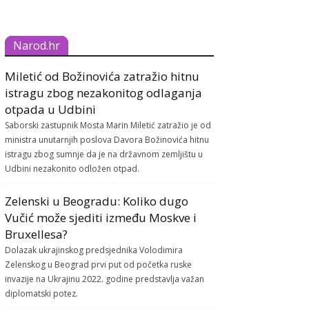
Narod.hr
Miletić od Božinovića zatražio hitnu
istragu zbog nezakonitog odlaganja
otpada u Udbini
Saborski zastupnik Mosta Marin Miletić zatražio je od
ministra unutarnjih poslova Davora Božinovića hitnu
istragu zbog sumnje da je na državnom zemljištu u
Udbini nezakonito odložen otpad.
Zelenski u Beogradu: Koliko dugo
Vučić može sjediti između Moskve i
Bruxellesa?
Dolazak ukrajinskog predsjednika Volodimira
Zelenskog u Beograd prvi put od početka ruske
invazije na Ukrajinu 2022. godine predstavlja važan
diplomatski potez.