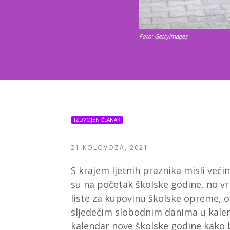
Foto: GettyImages
IZDVOJEN ČLANAK
21 KOLOVOZA, 2021
S krajem ljetnih praznika misli veći
su na početak školske godine, no vr
liste za kupovinu školske opreme, o
sljedećim slobodnim danima u kale
kalendar nove školske godine kako b