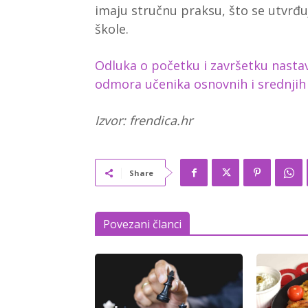
imaju stručnu praksu, što se utvr
škole.
Odluka o početku i završetku nastav
odmora učenika osnovnih i srednjih 
Izvor: frendica.hr
Share
Povezani članci