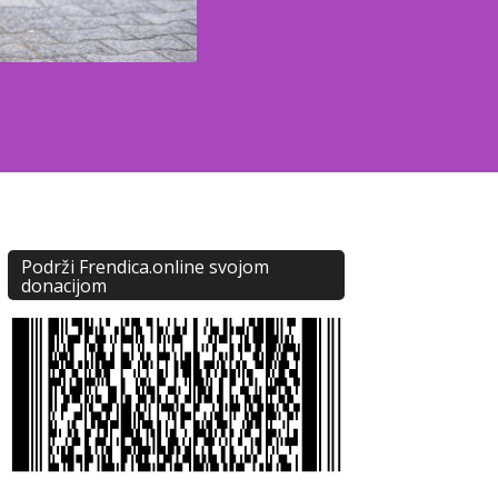
Podrži Frendica.online svojom
donacijom