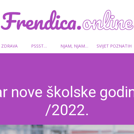
 ZDRAVA
PSSST…
NJAM, NJAM…
SVIJET POZNATIH
Frendica.online
r nove školske godi
/2022.