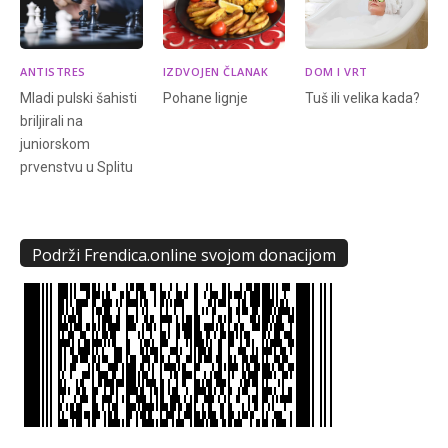
ANTISTRES
IZDVOJEN ČLANAK
DOM I VRT
Mladi pulski šahisti
Pohane lignje
Tuš ili velika kada?
briljirali na
juniorskom
prvenstvu u Splitu
Podrži Frendica.online svojom donacijom