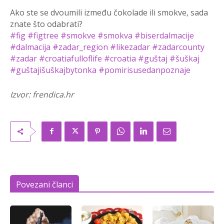
Ako ste se dvoumili između čokolade ili smokve, sada
znate što odabrati?
#fig
#figtree
#smokve
#smokva
#biserdalmacije
#dalmacija
#zadar_region
#likezadar
#zadarcounty
#zadar
#croatiafulloflife
#croatia
#guštaj
#šuškaj
#guštajišuškajbytonka
#pomirisusedanpoznaje
Izvor: frendica.hr
Povezani članci