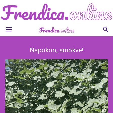
Frendica.online
Napokon, smokve!