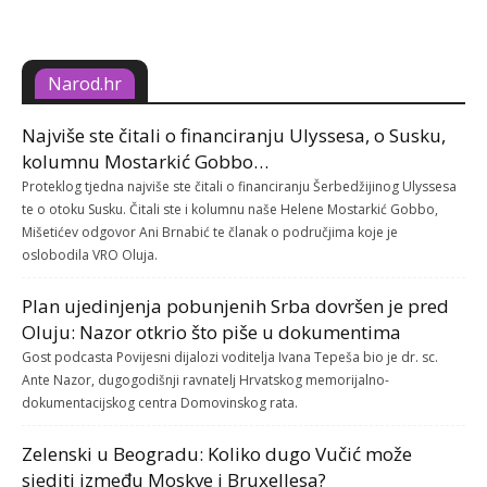
Narod.hr
Najviše ste čitali o financiranju Ulyssesa, o Susku,
kolumnu Mostarkić Gobbo…
Proteklog tjedna najviše ste čitali o financiranju Šerbedžijinog Ulyssesa
te o otoku Susku. Čitali ste i kolumnu naše Helene Mostarkić Gobbo,
Mišetićev odgovor Ani Brnabić te članak o područjima koje je
oslobodila VRO Oluja.
Plan ujedinjenja pobunjenih Srba dovršen je pred
Oluju: Nazor otkrio što piše u dokumentima
Gost podcasta Povijesni dijalozi voditelja Ivana Tepeša bio je dr. sc.
Ante Nazor, dugogodišnji ravnatelj Hrvatskog memorijalno-
dokumentacijskog centra Domovinskog rata.
Zelenski u Beogradu: Koliko dugo Vučić može
sjediti između Moskve i Bruxellesa?