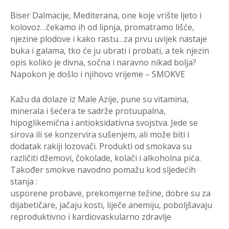
Biser Dalmacije, Mediterana, one koje vrište ljeto i
kolovoz…čekamo ih od lipnja, promatramo lišće,
njezine plodove i kako rastu…za prvu uvijek nastaje
buka i galama, tko će ju ubrati i probati, a tek njezin
opis koliko je divna, sočna i naravno nikad bolja?
Napokon je došlo i njihovo vrijeme – SMOKVE
Kažu da dolaze iz Male Azije, pune su vitamina,
minerala i šećera te sadrže protuupalna,
hipoglikemična i antioksidativna svojstva. Jede se
sirova ili se konzervira sušenjem, ali može biti i
dodatak rakiji lozovači. Produkti od smokava su
različiti džemovi, čokolade, kolači i alkoholna pića.
Također smokve navodno pomažu kod sljedećih
stanja :
usporene probave, prekomjerne težine, dobre su za
dijabetičare, jačaju kosti, liječe anemiju, poboljšavaju
reproduktivno i kardiovaskularno zdravlje