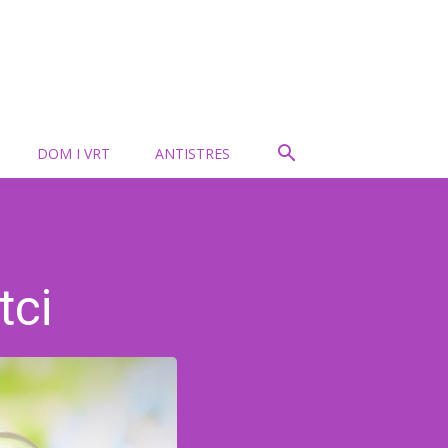
DOM I VRT
ANTISTRES
tci