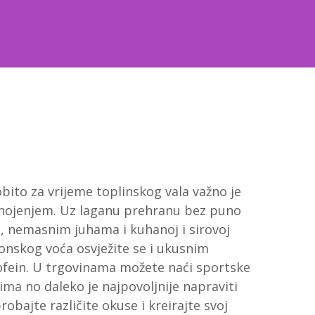
obito za vrijeme toplinskog vala važno je
 znojenjem. Uz laganu prehranu bez puno
, nemasnim juhama i kuhanoj i sirovoj
nskog voća osvježite se i ukusnim
kofein. U trgovinama možete naći sportske
ima no daleko je najpovoljnije napraviti
robajte različite okuse i kreirajte svoj