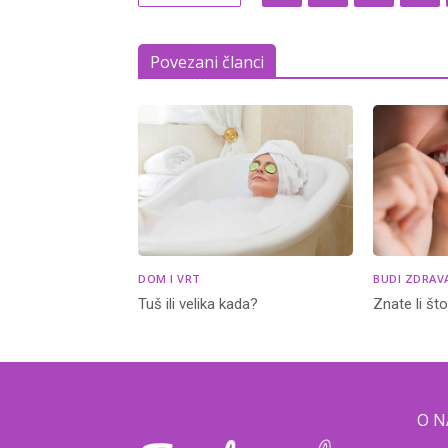
Povezani članci
DOM I VRT
BUDI ZDRAV
Tuš ili velika kada?
Znate li št
O 