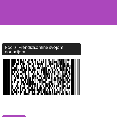
Podrži Frendica.online svojom
donacijom