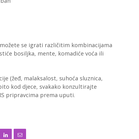
iban
možete se igrati različitim kombinacijama
stiće bosiljka, mente, komadiće voća ili
ije (žeđ, malaksalost, suhoća sluznica,
ito kod djece, svakako konzultirajte
ORS pripravcima prema uputi.