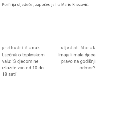
Porfirija slijedeće', započeo je fra Mario Knezović.
prethodni članak
sljedeći članak
Liječnik o toplinskom
Imaju li mala djeca
valu: ‘S djecom ne
pravo na godišnji
izlazite van od 10 do
odmor?
18 sati’