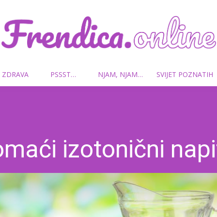
 ZDRAVA
PSSST…
NJAM, NJAM…
SVIJET POZNATIH
Frendica.online
maći izotonični napi