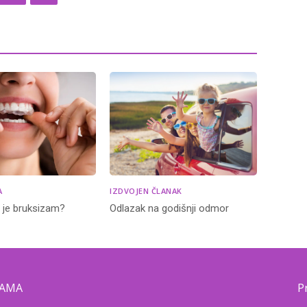
A
IZDVOJEN ČLANAK
o je bruksizam?
Odlazak na godišnji odmor
NAMA
P