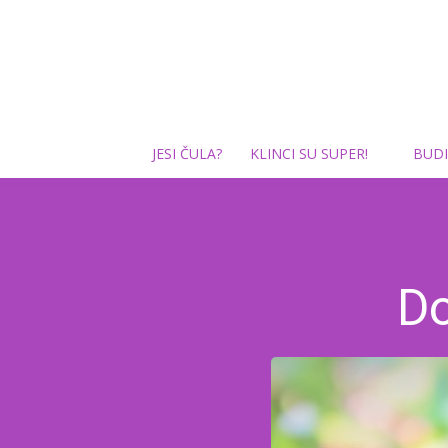
JESI ČULA?
KLINCI SU SUPER!
BUDI
Do