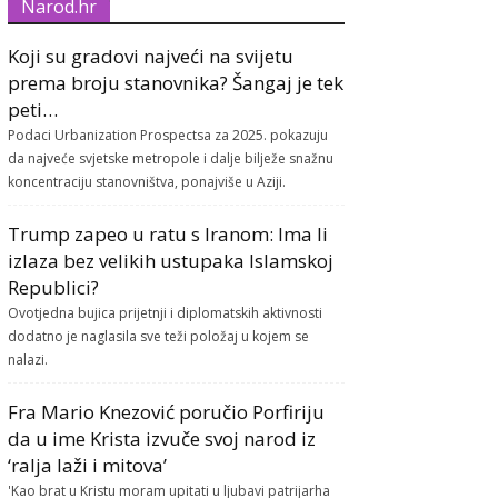
Narod.hr
Koji su gradovi najveći na svijetu
prema broju stanovnika? Šangaj je tek
peti…
Podaci Urbanization Prospectsa za 2025. pokazuju
da najveće svjetske metropole i dalje bilježe snažnu
koncentraciju stanovništva, ponajviše u Aziji.
Trump zapeo u ratu s Iranom: Ima li
izlaza bez velikih ustupaka Islamskoj
Republici?
Ovotjedna bujica prijetnji i diplomatskih aktivnosti
dodatno je naglasila sve teži položaj u kojem se
nalazi.
Fra Mario Knezović poručio Porfiriju
da u ime Krista izvuče svoj narod iz
‘ralja laži i mitova’
'Kao brat u Kristu moram upitati u ljubavi patrijarha