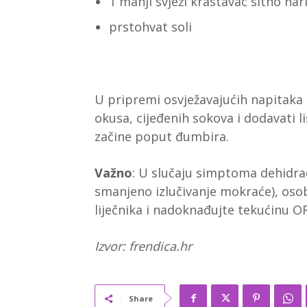
1 manji svježi krastavac sitno nar
prstohvat soli
U pripremi osvježavajućih napitaka 
okusa, cijeđenih sokova i dodavati li
začine poput đumbira.
Važno
: U slučaju simptoma dehidrac
smanjeno izlučivanje mokraće), osob
liječnika i nadoknađujte tekućinu 
Izvor: frendica.hr
Share