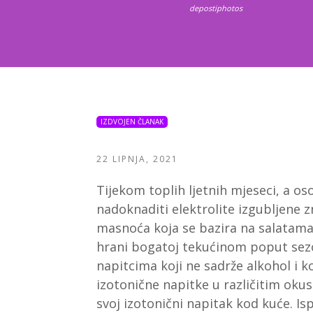
depostiphotos
IZDVOJEN ČLANAK
22 LIPNJA, 2021
Tijekom toplih ljetnih mjeseci, a os
nadoknaditi elektrolite izgubljene
masnoća koja se bazira na salatama
hrani bogatoj tekućinom poput sezo
napitcima koji ne sadrže alkohol i 
izotonične napitke u različitim okus
svoj izotonični napitak kod kuće. Isp