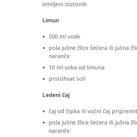
omiljeni izotonik:
Limun
500 ml vode
pola jušne žlice šećera ili jušna žl
naranče
10 ml soka od limuna
prstohvat soli
Ledeni čaj
čaj od šipka ili voćni čaj pripremi
pola jušne žlice šećera ili jušna ž
naranče