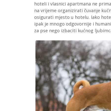
hoteli i vlasnici apartmana ne prim
na vrijeme organizirati čuvanje kuć
osigurati mjesto u hotelu. Iako hot
ipak je mnogo odgovornije i humanij
za pse nego izbaciti kućnog ljubimca