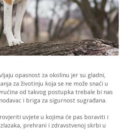
ljaju opasnost za okolinu jer su gladni,
ćanja za životinju koja se ne može snaći u
h vrućina od takvog postupka trebale bi nas
onodavac i briga za sigurnost sugrađana.
ovjeriti uvjete u kojima će pas boraviti i
izlazaka, prehrani i zdravstvenoj skrbi u