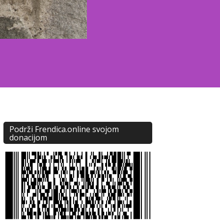
Podrži Frendica.online svojom
donacijom