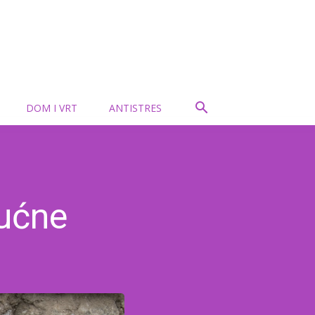
DOM I VRT
ANTISTRES
kućne