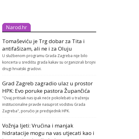
Narod.hr
Tomaševiću je Trg dobar za Tita i
antifašizam, ali ne i za Oluju
U službenom programu Grada Zagreba nije bilo
koncerta u središtu grada kakav su organizirali brojni
drugi hrvatski gradovi.
Grad Zagreb zagradio ulaz u prostor
HPK: Evo poruke pastora Župančića
"Ovaj pritisak nas ipak neće pokolebati u traženju
institucionalne pravde nasuprot vodstvu Grada
Zagreba", poručio je predsjednik HPK.
Vožnja ljeti: Vrućina i manjak
hidratacije mogu na vas utjecati kao i