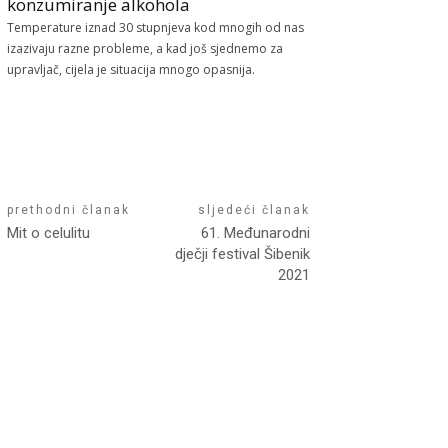
konzumiranje alkohola
Temperature iznad 30 stupnjeva kod mnogih od nas
izazivaju razne probleme, a kad još sjednemo za
upravljač, cijela je situacija mnogo opasnija.
prethodni članak
sljedeći članak
Mit o celulitu
61. Međunarodni
dječji festival Šibenik
2021