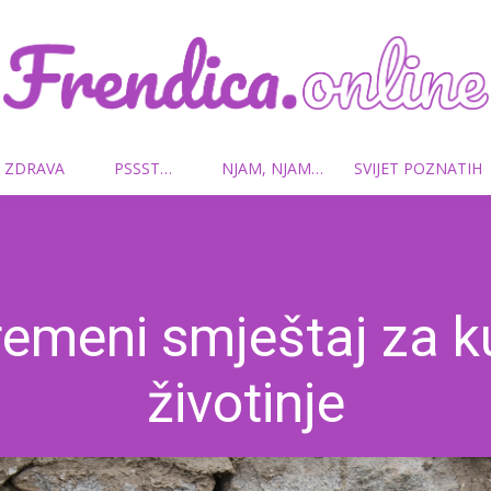
 ZDRAVA
PSSST…
NJAM, NJAM…
SVIJET POZNATIH
Frendica.online
remeni smještaj za 
životinje