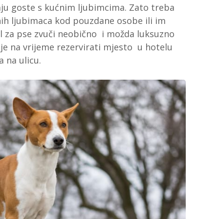
aju goste s kućnim ljubimcima. Zato treba
nih ljubimaca kod pouzdane osobe ili im
el za pse zvuči neobično i možda luksuzno
e na vrijeme rezervirati mjesto u hotelu
 na ulicu.