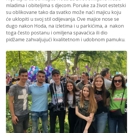
mladima i obiteljima s djecom. Poruke za život estetski
su oblikovane tako da svatko može naći majicu koju
će uklopiti u svoj stil odijevanja. Ove majice nose se
dugo nakon Hoda, na izletima i u parkićima, a nakon
toga često postanu i omiljena spavaćica ili dio
pidžame zahvaljujući kvalitetnom i udobnom pamuku.