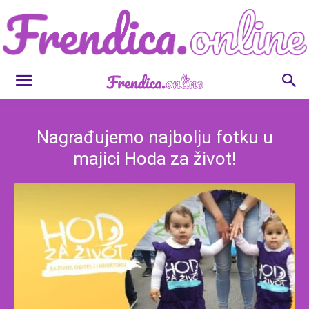
Frendica.online
Nagrađujemo najbolju fotku u
majici Hoda za život!