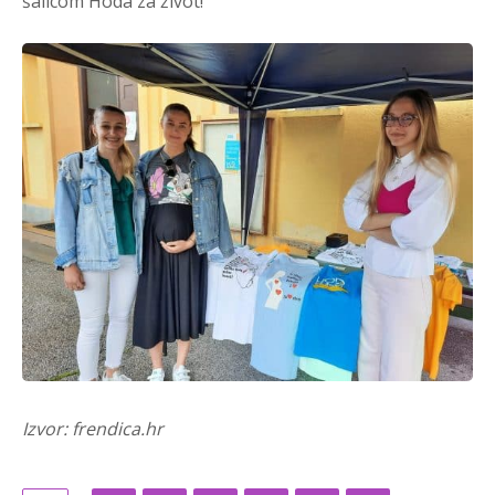
šalicom Hoda za život!
Izvor: frendica.hr