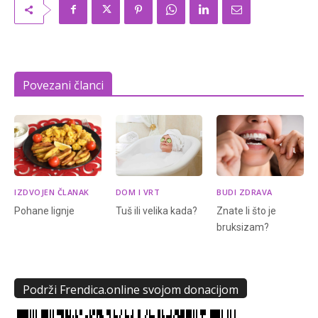
Povezani članci
IZDVOJEN ČLANAK
DOM I VRT
BUDI ZDRAVA
Pohane lignje
Tuš ili velika kada?
Znate li što je
bruksizam?
Podrži Frendica.online svojom donacijom