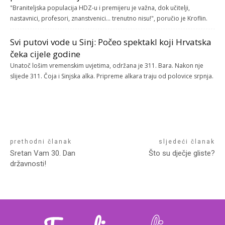
"Braniteljska populacija HDZ-u i premijeru je važna, dok učitelji,
nastavnici, profesori, znanstvenici... trenutno nisu!", poručio je Kroflin.
Svi putovi vode u Sinj: Počeo spektakl koji Hrvatska
čeka cijele godine
Unatoč lošim vremenskim uvjetima, održana je 311. Bara. Nakon nje
slijede 311. Čoja i Sinjska alka. Pripreme alkara traju od polovice srpnja.
prethodni članak
sljedeći članak
Sretan Vam 30. Dan
Što su dječje gliste?
državnosti!