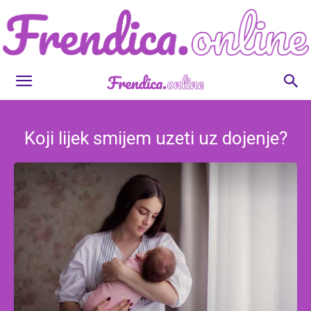
Frendica.online
Koji lijek smijem uzeti uz dojenje?