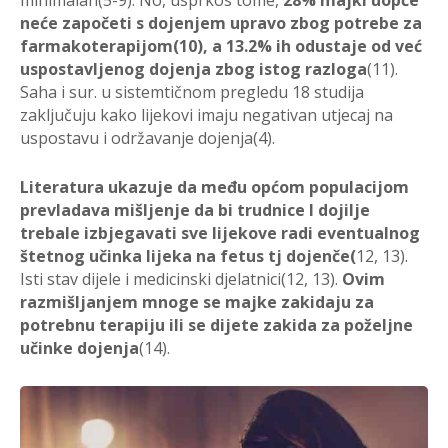
neće započeti s dojenjem upravo zbog potrebe za
farmakoterapijom(10), a 13.2% ih odustaje od već
uspostavljenog dojenja zbog istog razloga
(11).
Saha i sur. u sistemtičnom pregledu 18 studija
zaključuju kako lijekovi imaju negativan utjecaj na
uspostavu i održavanje dojenja(4).
Literatura ukazuje da među općom populacijom
prevladava mišljenje da bi trudnice I dojilje
trebale izbjegavati sve lijekove radi eventualnog
štetnog učinka lijeka na fetus tj dojenče(
12, 13).
Isti stav dijele i medicinski djelatnici(12, 13).
Ovim
razmišljanjem mnoge se majke zakidaju za
potrebnu terapiju ili se dijete zakida za poželjne
učinke dojenja
(14).