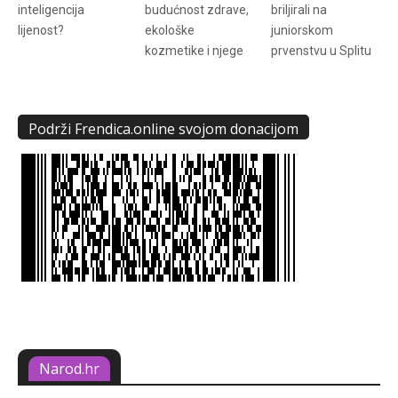
inteligencija
budućnost zdrave,
briljirali na
lijenost?
ekološke
juniorskom
kozmetike i njege
prvenstvu u Splitu
Podrži Frendica.online svojom donacijom
Narod.hr