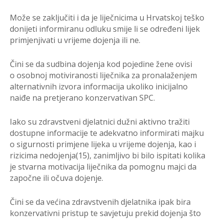
Može se zaklju
č
iti i da je lije
č
nicima u Hrvatskoj teško
donijeti informiranu odluk
u
smije li se odre
đ
eni lijek
primjenjivati u vrijeme dojenja ili ne.
Č
ini se da sudbina dojenja kod pojedine žene ovisi
o
osobnoj motiviranosti lije
č
nika za
pronalaženjem
alternativnih izvora informacija ukol
iko inicijalno
nai
đ
e na pretjerano
konzervativan SPC.
Iako su zdravstveni djelatnici d
užni aktivno tražiti
dostupne
informacije te adekvatno informirati majku
o sigurn
osti primjene lijeka u vrijeme
dojenja, kao i
rizicima nedojenja(15), zanimljivo b
i bilo ispitati kolika
je stvarna
motivacija lije
č
nika da pomognu majci da
zapo
č
ne ili o
č
uva dojenje.
Č
ini se da ve
ć
ina zdravstvenih djelatnika ipak bira
konzervativni
pristup te savjetuju
prekid dojenja što