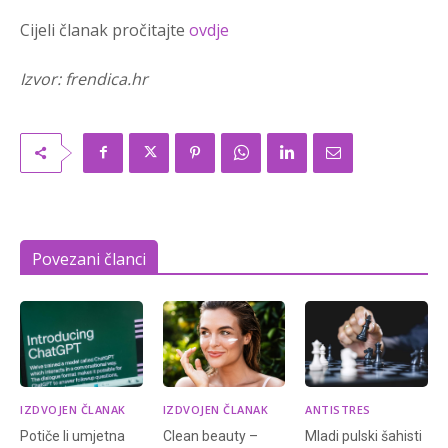
Cijeli članak pročitajte
ovdje
Izvor: frendica.hr
Povezani članci
IZDVOJEN ČLANAK
IZDVOJEN ČLANAK
ANTISTRES
Potiče li umjetna
Clean beauty –
Mladi pulski šahisti