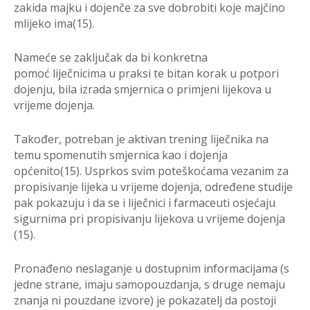
zakida majku i dojen
č
e za sve dobrobiti koje maj
č
ino
mlijeko
ima(15).
Name
ć
e se zaklju
č
ak da bi konkretna
pomo
ć
lije
č
nicima u praksi te bitan korak u
potpori
dojenju, bila izrada smjernica o primjeni l
ijekova u
vrijeme dojenja.
Tako
đ
er,
potreban je aktivan trening lije
č
nika na
temu spomenutih smjernica kao i dojenja
op
ć
enito(15).
Usprkos svim poteško
ć
ama vezanim za
propisivanje lijeka u vrijeme dojenj
a, odre
đ
ene
studije
pak pokazuju i da se i lije
č
nici i farmaceuti osje
ć
aju
sigurnima pri propisivanju
lijekova u vrijeme dojenja
(15).
Prona
đ
eno neslaganje u dostupnim informacijama (s
jedne strane, imaju samopouzdanja, s druge nemaju
z
nanja ni pouzdane izvore) je
pokazatelj da postoji