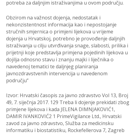
potreba za daljnjim istraživa
njima u ovom podru
č
ju.
Obzirom na važnost dojenja, nedostatak i
nekonziste
ntnost informacija kao i
nepostojanje
stru
č
nih smjernica o primjeni lijekova u vrijeme
dojenja
u Hrvatskoj,
potrebno je provo
đ
enje daljnjih
istraživanja u cilju utvr
đ
ivanja snage, slabosti, prilika i
prijetnji koje predstavlja primjena pojedinih lijek
ova u
dojilja odnosno stavu i znanju
majki i lije
č
nika o
navedenoj tematici te daljnjeg planiranja
ja
vnozdravstvenih
intervencija u navedenom
podru
č
ju”
Izvor:
Hrvatski
č
asopis za javno zdravstvo Vol 13, Broj
49, 7. sije
č
nja 2017.
129
Treba li dojenje prekidati zbog
primjene lijekova i
kada
JELENA DIMNJAKOVI
Ć
1
,
DAMIR IVANKOVI
Ć
2
1
PrimeVigilance Ltd.,
Hrvatski
zavod za javno zdravstvo, Služba za medici
nsku
informatiku i biostatistiku,
Rockefellerova 7, Zagreb