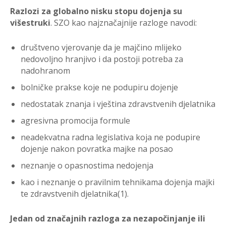
Razlozi za globalno nisku stopu dojenja su
višestru
ki
. SZO kao najzna
č
ajnije razloge
navodi:
društveno vjerovanje da je maj
č
ino mlijeko
nedovoljno hranjivo i da postoji
potreba za
nadohranom
bolni
č
ke prakse koje ne podupiru dojenje
nedostatak znan
ja i
vještina zdravstvenih djelatnika
agresivna promoci
ja formule
neadekvatna radna
legislativa koja ne podupire
dojenje nakon povratka
majke na posao
neznanje o
opasnostima nedojenja
kao i neznanje o pravilnim
tehnikama dojenja majki
te
zdravstvenih djelatnika(1).
Jedan od zna
č
ajnih razloga za nezapo
č
injanje ili