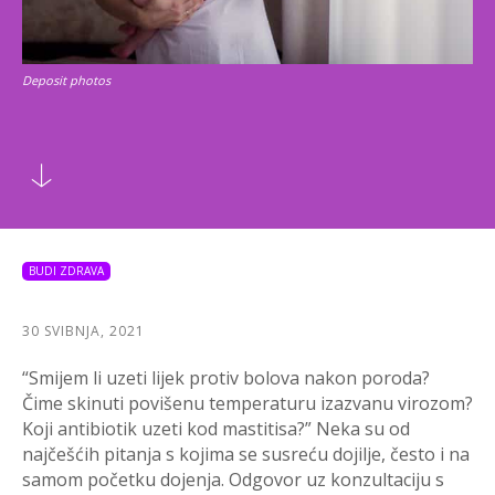
Deposit photos
BUDI ZDRAVA
30 SVIBNJA, 2021
“Smijem li uzeti lijek protiv bolova nakon poroda?
Čime skinuti povišenu temperaturu izazvanu virozom?
Koji antibiotik uzeti kod mastitisa?” Neka su od
najčešćih pitanja s kojima se susreću dojilje, često i na
samom početku dojenja. Odgovor uz konzultaciju s