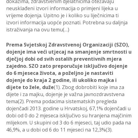
dokazima, zdravstvenim djelatnicima otežavaju
neusklađeni izvori informacija o primjeni lijeka u
vrijeme dojenja. Upitno je i koliko su liječnicima ti
izvori informacija uopće poznati. Potrebna su daljnja
istraživanja na ovu temu(…)
Prema Svjetskoj Zdravstvenoj Organizaciji (SZO),
do
jenje ima ve
ć
i utjecaj na
smanjenje smrtnosti u
dje
č
joj dobi od svih ostalih preventivnih mjera
zajedno
. SZO
zato preporu
č
uje isklju
č
ivo dojenje
do 6 mjeseca života, a poželjno je nast
aviti
dojenje
do kraja 2 godine, ili ukoliko majka i
dijete to že
le, duže
(1). Zbog dobrobiti koje ima
za
dijete i za majku, dojenje je važna javnozdravst
vena
tema(2).
Prema podacima sistematskih pregleda
dojen
č
adi 2013. godine u Hrvatskoj, 67,1%
dojen
č
adi u
dobi od 0 do 2 mjeseca isklju
č
ivo su hranjena maj
č
inim
mlijekom. U
skupini od 3 do 6 mjeseci, taj udio pada na
46,9%,
a u dobi od 6 do 11 mjeseci na
12,3%(3).