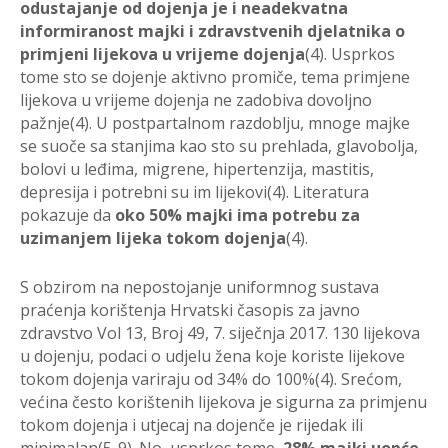
odustajanje od dojenja je i
neadekvatna
informiranost majki i zdravstvenih djel
atnika o
primjeni lijekova u
vrijeme dojenja
(4). Usprkos
tome sto se dojenje akt
ivno promi
č
e, tema primjene
lijekova u vrijeme dojenja ne zadobiva dovoljno
paž
nje(4).
U postpartalnom razdoblju, mnoge majke
se suo
č
e sa stanjima kao sto su prehlada,
glavobolja,
bolovi u le
đ
ima, migrene, hipertenzija, mastitis,
depresija i p
otrebni su im
lijekovi(4). Literatura
pokazuje da
oko 50% majki i
ma potrebu za
uzimanjem lijeka
tokom dojenja
(4).
S obzirom na nepostojanje uniform
nog sustava
pra
ć
enja korištenja Hrvatski časopis za javno
zdravstvo Vol 13, Broj 49, 7. siječnja 2017. 130 lijekova
u dojenju, podaci o udjelu žena koje koriste lijekove
tokom dojenja variraju od 34% do 100%(4). Srećom,
većina često korištenih lijekova je sigurna za primjenu
tokom dojenja i utjecaj na dojenče je rijedak ili
minimalan(5-9). No, usprkos tome,
28% majki uopće