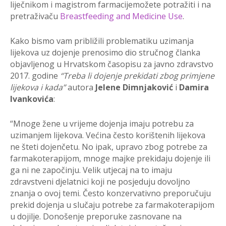
liječnikom i magistrom farmacijemožete potražiti i na
pretraživaču
Breastfeeding and Medicine Use
.
Kako bismo vam približili problematiku uzimanja
lijekova uz dojenje prenosimo dio stručnog članka
objavljenog u
Hrvatskom
č
asopisu za javno zdravstvo
2017. godine
“
Treba li dojenje prekidati zbog primjene
lijekova i
kada”
autora
Jelene Dimnjaković
i
Damira
Ivankovića
:
“Mnoge žene u vrijeme dojenja imaju potrebu za
uzimanjem lijekova. Većina često korištenih lijekova
ne šteti dojenčetu. No ipak, upravo zbog potrebe za
farmakoterapijom, mnoge majke prekidaju dojenje ili
ga ni ne započinju. Velik utjecaj na to imaju
zdravstveni djelatnici koji ne posjeduju dovoljno
znanja o ovoj temi. Često konzervativno preporučuju
prekid dojenja u slučaju potrebe za farmakoterapijom
u dojilje. Donošenje preporuke zasnovane na