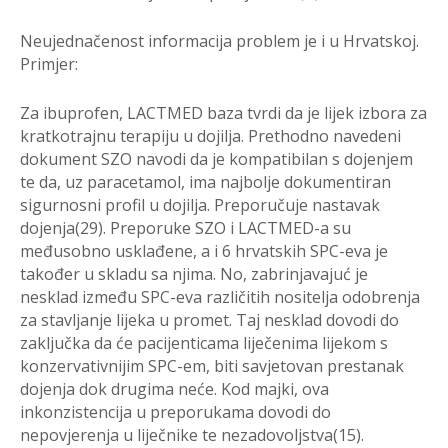
Neujedna
č
enost informacija problem je i u Hrvatskoj.
Primjer
:
Za ibuprofen, LACTMED baza tvrdi da je lijek izbora
za
kratkotrajnu terapiju u
dojilja. Prethodno navedeni
dokument SZO navodi da
je kompatibilan s dojenjem
te
da, uz paracetamol, ima najbolje dokumentiran
sigur
nosni profil u dojilja. Preporu
č
uje
nastavak
dojenja(29).
Preporuke SZO i LACTMED-a su
me
đ
usobno uskla
đ
ene, a i 6 hrvatskih SPC-eva je
tako
đ
er u skladu sa njima. No, zabrinjavaju
ć
je
nesklad izme
đ
u SPC-eva razli
č
itih
nositelja odobrenja
za stavljanje lijeka u promet.
Taj nesklad dovodi do
zaklju
č
ka da
ć
e
pacijenticama lije
č
enima lijekom s
konzervativnijim SPC-em, biti savje
tovan prestanak
dojenja dok drugima ne
ć
e.
Kod majki, ova
inkonzistencija u preporukama dovodi
do
nepovjerenja u lije
č
nike te
nezadovoljstva(15).