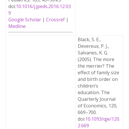
doi:
10.1016/j.jpeds.2016.12.03
9
Google Scholar
|
Crossref
|
Medline
Black, S. E.,
Devereux, P. J.,
Salvanes, K. G.
(
2005
).
The more
the merrier? The
effect of family size
and birth order on
children’s
education
. The
Quarterly Journal
of Economics, 120,
669
–
700
.
doi:
10.1093/qje/120.
2.669