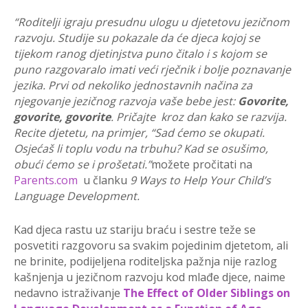
“Roditelji igraju presudnu ulogu u djetetovu jezičnom
razvoju. Studije su pokazale da će djeca kojoj se
tijekom ranog djetinjstva puno čitalo i s kojom se
puno razgovaralo imati veći rječnik i bolje poznavanje
jezika. Prvi od nekoliko jednostavnih načina za
njegovanje jezičnog razvoja vaše bebe jest:
Govorite,
govorite, govorite
. Pričajte kroz dan kako se razvija.
Recite djetetu, na primjer, “Sad ćemo se okupati.
Osjećaš li toplu vodu na trbuhu? Kad se osušimo,
obući ćemo se i prošetati.”
možete pročitati na
Parents.com
u članku
9 Ways to Help Your Child’s
Language Development.
Kad djeca rastu uz stariju braću i sestre teže se
posvetiti razgovoru sa svakim pojedinim djetetom, ali
ne brinite, podijeljena roditeljska pažnja nije razlog
kašnjenja u jezičnom razvoju kod mlađe djece, naime
nedavno istraživanje
The Effect of Older Siblings on