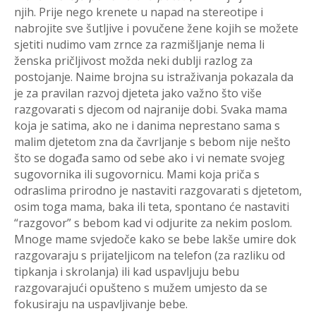
njih. Prije nego krenete u napad na stereotipe i
nabrojite sve šutljive i povučene žene kojih se možete
sjetiti nudimo vam zrnce za razmišljanje nema li
ženska pričljivost možda neki dublji razlog za
postojanje. Naime brojna su istraživanja pokazala da
je za pravilan razvoj djeteta jako važno što više
razgovarati s djecom od najranije dobi. Svaka mama
koja je satima, ako ne i danima neprestano sama s
malim djetetom zna da čavrljanje s bebom nije nešto
što se događa samo od sebe ako i vi nemate svojeg
sugovornika ili sugovornicu. Mami koja priča s
odraslima prirodno je nastaviti razgovarati s djetetom,
osim toga mama, baka ili teta, spontano će nastaviti
“razgovor” s bebom kad vi odjurite za nekim poslom.
Mnoge mame svjedoče kako se bebe lakše umire dok
razgovaraju s prijateljicom na telefon (za razliku od
tipkanja i skrolanja) ili kad uspavljuju bebu
razgovarajući opušteno s mužem umjesto da se
fokusiraju na uspavljivanje bebe.