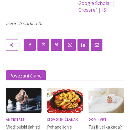
Google Scholar
|
Crossref
|
ISI
Izvor: frendica.hr
Povezani članci
ANTISTRES
IZDVOJEN ČLANAK
DOM I VRT
Mladi pulski šahisti
Pohane lignje
Tuš ili velika kada?