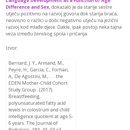
Language Development as a Function of Age
Difference and Sex
, dokazalo je da starije sestre
utječu pozitivno na razvoj govora dok starija braća,
neovisno o razlici u dobi negativno utječu na jezični
razvoj kod mlađe djece. Dakle, ipak postoji neka tajna
veza između ženskog spola i pričanja.
Izvor:
Bernard, J. Y., Armand, M.,
Peyre, H., Garcia, C., Forhan,
A., De Agostini, M., . . . the
EDEN Mother-Child Cohort
Study Group . (
2017
).
Breastfeeding,
polyunsaturated fatty acid
levels in colostrum and child
intelligence quotient at age
5-
6 years. The Journal of
Pediatrics, 183,
43
–
50
.e3.