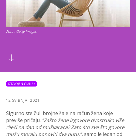
Foto : Getty Images
IZDVOJEN ČLANAK
12 SVIBNJA, 2021
Sigurno ste čuli brojne šale na račun žena koje
previše pričaju.
“Zašto žene izgovore dvostruko više
riječi na dan od muškaraca? Zato što sve što govore
mužu moraju ponoviti dva putu.”
, samo je jedan od