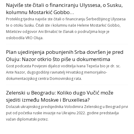
Najviše ste čitali o financiranju Ulyssesa, o Susku,
kolumnu Mostarkić Gobbo…
Proteklog tjedna najviše ste čitali o financiranju Šerbedžijinog Ulyssesa
te o otoku Susku. Čitali ste i kolumnu naše Helene Mostarkić Gobbo,
Mišetićev odgovor Ani Brnabić te članak o područjima koje je
oslobodila VRO Oluja.
Plan ujedinjenja pobunjenih Srba dovršen je pred
Oluju: Nazor otkrio što piše u dokumentima
Gost podcasta Povijesni dijalozi voditelja Ivana Tepeša bio je dr. sc.
Ante Nazor, dugogodišnji ravnatelj Hrvatskog memorijalno-
dokumentacijskog centra Domovinskog rata.
Zelenski u Beogradu: Koliko dugo Vučić može
sjediti između Moskve i Bruxellesa?
Dolazak ukrajinskog predsjednika Volodimira Zelenskog u Beograd prvi
put od početka ruske invazije na Ukrajinu 2022. godine predstavlja
važan diplomatski potez.