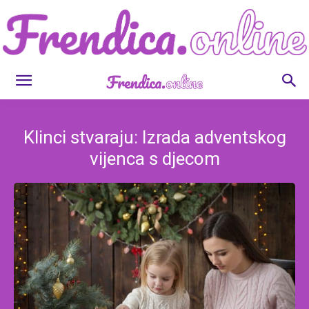
Frendica.online
Klinci stvaraju: Izrada adventskog
vijenca s djecom