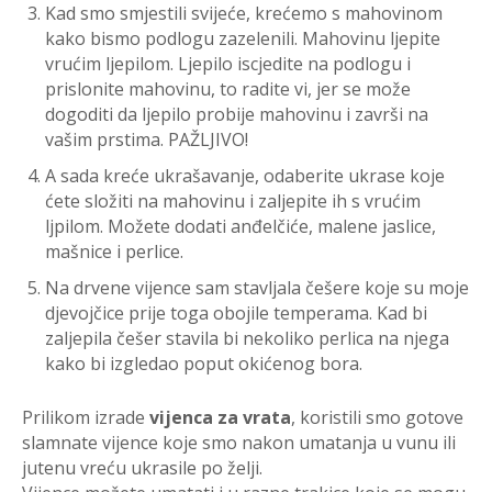
Kad smo smjestili svijeće, krećemo s mahovinom
kako bismo podlogu zazelenili. Mahovinu ljepite
vrućim ljepilom. Ljepilo iscjedite na podlogu i
prislonite mahovinu, to radite vi, jer se može
dogoditi da ljepilo probije mahovinu i završi na
vašim prstima. PAŽLJIVO!
A sada kreće ukrašavanje, odaberite ukrase koje
ćete složiti na mahovinu i zaljepite ih s vrućim
ljpilom. Možete dodati anđelčiće, malene jaslice,
mašnice i perlice.
Na drvene vijence sam stavljala češere koje su moje
djevojčice prije toga obojile temperama. Kad bi
zaljepila češer stavila bi nekoliko perlica na njega
kako bi izgledao poput okićenog bora.
Prilikom izrade
vijenca za vrata
, koristili smo gotove
slamnate vijence koje smo nakon umatanja u vunu ili
jutenu vreću ukrasile po želji.