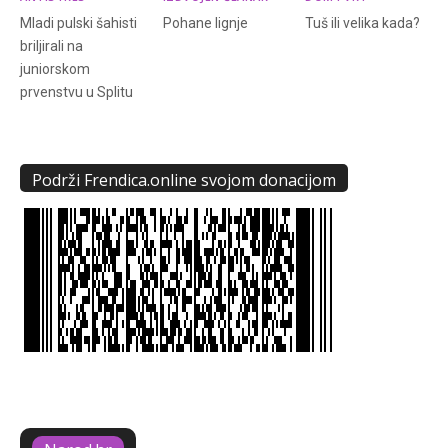
Mladi pulski šahisti
Pohane lignje
Tuš ili velika kada?
briljirali na
juniorskom
prvenstvu u Splitu
Podrži Frendica.online svojom donacijom