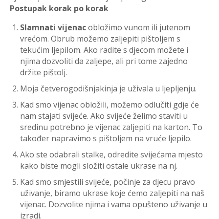
Postupak korak po korak
Slamnati vijenac
obložimo vunom ili jutenom
vrećom. Obrub možemo zaljepiti pištoljem s
tekućim ljepilom. Ako radite s djecom možete i
njima dozvoliti da zaljepe, ali pri tome zajedno
držite pištolj.
Moja četverogodišnjakinja je uživala u ljepljenju.
Kad smo vijenac obložili, možemo odlučiti gdje će
nam stajati svijeće. Ako svijeće želimo staviti u
sredinu potrebno je vijenac zaljepiti na karton. To
također napravimo s pištoljem na vruće ljepilo.
Ako ste odabrali stalke, odredite svijećama mjesto
kako biste mogli složiti ostale ukrase na nj.
Kad smo smjestili svijeće, počinje za djecu pravo
uživanje, biramo ukrase koje ćemo zaljepiti na naš
vijenac. Dozvolite njima i vama opušteno uživanje u
izradi.