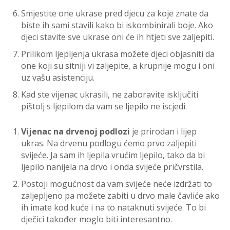
Smjestite one ukrase pred djecu za koje znate da
biste ih sami stavili kako bi iskombinirali boje. Ako
djeci stavite sve ukrase oni će ih htjeti sve zaljepiti.
Prilikom ljepljenja ukrasa možete djeci objasniti da
one koji su sitniji vi zaljepite, a krupnije mogu i oni
uz vašu asistenciju.
Kad ste vijenac ukrasili, ne zaboravite isključiti
pištolj s ljepilom da vam se ljepilo ne iscjedi.
Vijenac na drvenoj podlozi
je prirodan i lijep
ukras. Na drvenu podlogu ćemo prvo zaljepiti
svijeće. Ja sam ih ljepila vrućim ljepilo, tako da bi
ljepilo nanijela na drvo i onda svijeće pričvrstila.
Postoji mogućnost da vam svijeće neće izdržati to
zaljepljeno pa možete zabiti u drvo male čavliće ako
ih imate kod kuće i na to nataknuti svijeće. To bi
dječici također moglo biti interesantno.