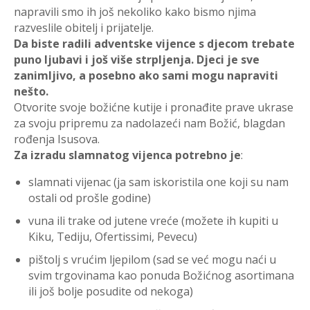
napravili smo ih još nekoliko kako bismo njima
razveslile obitelj i prijatelje.
Da biste radili adventske vijence s djecom trebate
puno ljubavi i još više strpljenja. Djeci je sve
zanimljivo, a posebno ako sami mogu napraviti
nešto.
Otvorite svoje božićne kutije i pronađite prave ukrase
za svoju pripremu za nadolazeći nam Božić, blagdan
rođenja Isusova.
Za izradu slamnatog vijenca potrebno je
:
slamnati vijenac (ja sam iskoristila one koji su nam
ostali od prošle godine)
vuna ili trake od jutene vreće (možete ih kupiti u
Kiku, Tediju, Ofertissimi, Pevecu)
pištolj s vrućim ljepilom (sad se već mogu naći u
svim trgovinama kao ponuda Božićnog asortimana
ili još bolje posudite od nekoga)