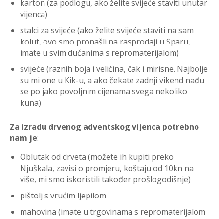
karton (za podlogu, ako želite svijeće staviti unutar
vijenca)
stalci za svijeće (ako želite svijeće staviti na sam
kolut, ovo smo pronašli na rasprodaji u Sparu,
imate u svim dućanima s repromaterijalom)
svijeće (raznih boja i veličina, čak i mirisne. Najbolje
su mi one u Kik-u, a ako čekate zadnji vikend nađu
se po jako povoljnim cijenama svega nekoliko
kuna)
Za izradu drvenog adventskog vijenca potrebno
nam je
:
Oblutak od drveta (možete ih kupiti preko
Njuškala, zavisi o promjeru, koštaju od 10kn na
više, mi smo iskoristili također prošlogodišnje)
pištolj s vrućim ljepilom
mahovina (imate u trgovinama s repromaterijalom