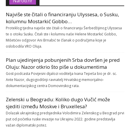
Narod.hr
Najviše ste čitali o financiranju Ulyssesa, o Susku,
kolumnu Mostarkić Gobbo…
Proteklog tjedna najviše ste čitali o financiranju Šerbedžijinog Ulyssesa
te o otoku Susku. Čitali ste i kolumnu naše Helene Mostarkić Gobbo,
Mišetićev odgovor Ani Brnabić te članak o područjima koje je
oslobodila VRO Oluja.
Plan ujedinjenja pobunjenih Srba dovršen je pred
Oluju: Nazor otkrio što piše u dokumentima
Gost podcasta Povijesni dijalozi voditelja Ivana Tepeša bio je dr. sc.
Ante Nazor, dugogodišnji ravnatelj Hrvatskog memorijalno-
dokumentacijskog centra Domovinskog rata.
Zelenski u Beogradu: Koliko dugo Vučić može
sjediti između Moskve i Bruxellesa?
Dolazak ukrajinskog predsjednika Volodimira Zelenskog u Beograd prvi
put od početka ruske invazije na Ukrajinu 2022. godine predstavlja
važan diplomatski potez.