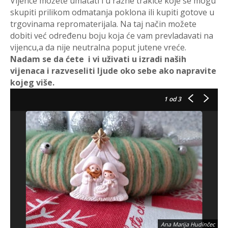
Vijence možete umatati i u razne trakice koje se mogu
skupiti prilikom odmatanja poklona ili kupiti gotove u
trgovinama repromaterijala. Na taj način možete
dobiti već određenu boju koja će vam prevladavati na
vijencu,a da nije neutralna poput jutene vreće.
Nadam se da ćete i vi uživati u izradi naših
vijenaca i razveseliti ljude oko sebe ako napravite
kojeg više.
1
od 3
Ana Marija Hudinčec