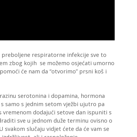
preboljene respiratorne infekcije sve to
njem zbog kojih se možemo osjećati umorno
 pomoći će nam da “otvorimo” prsni koš i
a razinu serotonina i dopamina, hormona
i s samo s jednim setom vježbi ujutro pa
 s vremenom dodajući setove dan ispuniti s
 odraditi sve u jednom duže terminu ovisno o
 svakom slučaju vidjet ćete da će vam se
zdržljivost, ali i raspoloženje.