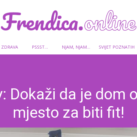
 ZDRAVA
PSSST…
NJAM, NJAM…
SVIJET POZNATIH
Frendica.online
: Dokaži da je dom 
mjesto za biti fit!