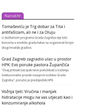
Narod.hr
Tomaševiću je Trg dobar za Tita i
antifašizam, ali ne i za Oluju
U službenom programu Grada Zagreba nije bilo
koncerta u središtu grada kakav su organizirali brojni
drugi hrvatski gradovi.
Grad Zagreb zagradio ulaz u prostor
HPK: Evo poruke pastora Župančića
"Ovaj pritisak nas ipak neće pokolebati u traženju
institucionalne pravde nasuprot vodstvu Grada
Zagreba", poručio je predsjednik HPK.
Vožnja ljeti: Vrućina i manjak
hidratacije mogu na vas utjecati kao i
konzumiranje alkohola