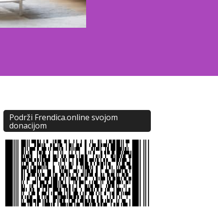
Podrži Frendica.online svojom
donacijom