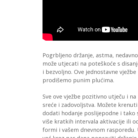
Pogrbljeno držanje, astma, nedavno 
može utjecati na poteškoće s disa
i bezvoljno. Ove jednostavne vježbe
prodišemo punim plućima.
Sve ove vježbe pozitivno utječu i n
sreće i zadovoljstva. Možete krenut
dodati hodanje poslijepodne i tako
više kratkih intervala aktivacije ili
formi i vašem dnevnom rasporedu. U
već kroz par dana popraviti držanje, i