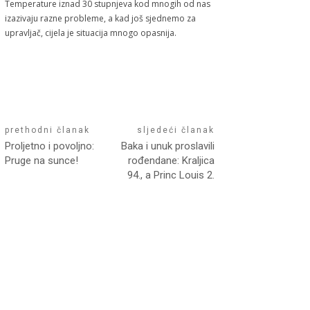
Temperature iznad 30 stupnjeva kod mnogih od nas
izazivaju razne probleme, a kad još sjednemo za
upravljač, cijela je situacija mnogo opasnija.
prethodni članak
sljedeći članak
Proljetno i povoljno:
Baka i unuk proslavili
Pruge na sunce!
rođendane: Kraljica
94., a Princ Louis 2.