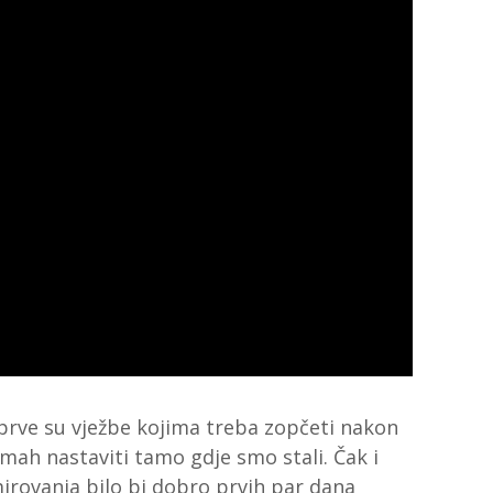
e prve su vježbe kojima treba zopčeti nakon
dmah nastaviti tamo gdje smo stali. Čak i
mirovanja bilo bi dobro prvih par dana