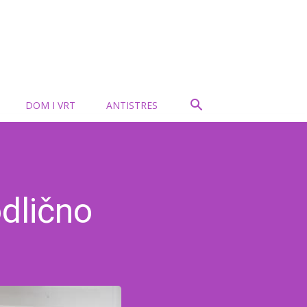
DOM I VRT
ANTISTRES
odlično