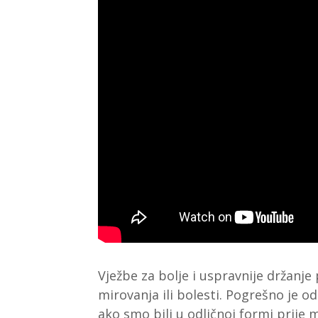
Vježbe za bolje i uspravnije držanj
mirovanja ili bolesti. Pogrešno je o
ako smo bili u odličnoj formi prije 