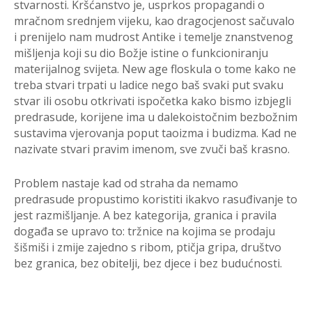
stvarnosti. Kršćanstvo je, usprkos propagandi o
mračnom srednjem vijeku, kao dragocjenost sačuvalo
i prenijelo nam mudrost Antike i temelje znanstvenog
mišljenja koji su dio Božje istine o funkcioniranju
materijalnog svijeta. New age floskula o tome kako ne
treba stvari trpati u ladice nego baš svaki put svaku
stvar ili osobu otkrivati ispočetka kako bismo izbjegli
predrasude, korijene ima u dalekoistočnim bezbožnim
sustavima vjerovanja poput taoizma i budizma. Kad ne
nazivate stvari pravim imenom, sve zvuči baš krasno.
Problem nastaje kad od straha da nemamo
predrasude propustimo koristiti ikakvo rasuđivanje to
jest razmišljanje. A bez kategorija, granica i pravila
događa se upravo to: tržnice na kojima se prodaju
šišmiši i zmije zajedno s ribom, ptičja gripa, društvo
bez granica, bez obitelji, bez djece i bez budućnosti.