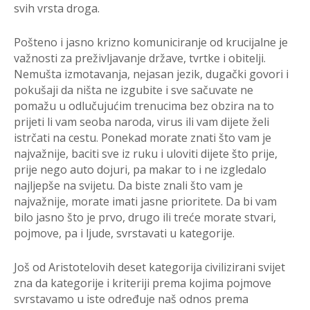
svih vrsta droga.
Pošteno i jasno krizno komuniciranje od krucijalne je
važnosti za preživljavanje države, tvrtke i obitelji.
Nemušta izmotavanja, nejasan jezik, dugački govori i
pokušaji da ništa ne izgubite i sve sačuvate ne
pomažu u odlučujućim trenucima bez obzira na to
prijeti li vam seoba naroda, virus ili vam dijete želi
istrčati na cestu. Ponekad morate znati što vam je
najvažnije, baciti sve iz ruku i uloviti dijete što prije,
prije nego auto dojuri, pa makar to i ne izgledalo
najljepše na svijetu. Da biste znali što vam je
najvažnije, morate imati jasne prioritete. Da bi vam
bilo jasno što je prvo, drugo ili treće morate stvari,
pojmove, pa i ljude, svrstavati u kategorije.
Još od Aristotelovih deset kategorija civilizirani svijet
zna da kategorije i kriteriji prema kojima pojmove
svrstavamo u iste određuje naš odnos prema