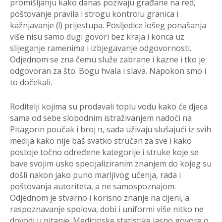
promišljanju kako danas pozivaju građane na red,
poštovanje pravila i strogu kontrolu granica i
kažnjavanje (!) prijestupa. Posljedice lošeg ponašanja
više nisu samo dugi govori bez kraja i konca uz
slijeganje ramenima i izbjegavanje odgovornosti.
Odjednom se zna čemu služe zabrane i kazne i tko je
odgovoran za što. Bogu hvala i slava. Napokon smo i
to dočekali.
Roditelji kojima su prodavali toplu vodu kako će djeca
sama od sebe slobodnim istraživanjem nadoći na
Pitagorin poučak i broj π, sada uživaju slušajući iz svih
medija kako nije baš svatko stručan za sve i kako
postoje točno određene kategorije i struke koje se
bave svojim usko specijaliziranim znanjem do kojeg su
došli nakon jako puno marljivog učenja, rada i
poštovanja autoriteta, a ne samospoznajom.
Odjednom je stvarno i korisno znanje na cijeni, a
raspoznavanje spolova, dobi i uniformi više nitko ne
dovodi u pitanje. Medicinske statistike jasno govore o