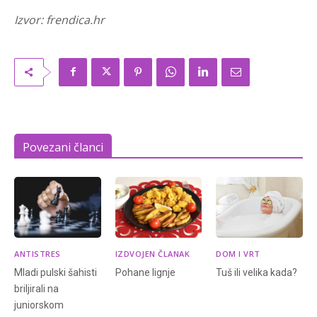
Izvor: frendica.hr
Povezani članci
ANTISTRES
IZDVOJEN ČLANAK
DOM I VRT
Mladi pulski šahisti
Pohane lignje
Tuš ili velika kada?
briljirali na
juniorskom