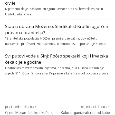
civile
Nije točno da je 'haškom istragom' utvrđeno da su hrvatski vojnici u
Uzdolju ubili civile.
Stao u obranu Možemo: Sindikalist Kroflin ogorčen
pravima branitelja?
"Braniteljska populacija HDZ-u i premijeru je važna, dok učitelji,
nastavnici, profesori, znanstvenici... trenutno nisu!", poručio je Kroflin.
Svi putovi vode u Sinj: Počeo spektakl koji Hrvatska
čeka cijele godine
Unatoč lošim vremenskim uvjetima, održana je 311. Bara. Nakon nje
slijede 311. Čoja i Sinjska alka. Pripreme alkara traju od polovice srpnja.
prethodni članak
sljedeći članak
O, ne! Moram biti kod kuće :(
Kako organizirati rad od kuće