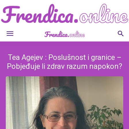
Frendica.online
Tea Agejev : Poslušnost i granice –
Pobjeđuje li zdrav razum napokon?