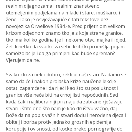
realnim dijagnozama i realnim znanstveno
utemeljenim podjelama na mlade i stare, muškarce i
žene. Tako je osvježavajuće čitati tekstove bez
novojezika Orwellove 1984.-e. Pred prijetnjom velikom
krizom odjednom znamo tko je s koje strane granice,
tko ima koliko godina i je li nekome otac, majka ili djed.
Želi li netko da svatko za sebe kritički promišlja pojam
samoizolacije i da ga primjeni kad bude spreman?
Vjerujem da ne.
Svako zlo za neko dobro, rekli bi naši stari. Nadamo se
samo da će i nakon prolaska krize naučene lekcije
ostati zapamćene i da riječi kao što su poslušnost i
granice više neće biti na crnoj listi nepoćudnih. Sad
kada čak i najliberalniji priznaju da zabrane rješavaju
stvari i štite ono što nam je kao društvu važno, daj
Bože da na popis važnih stvari dođu i nerođena djeca i
obitelj i borba protiv jednako groznih epidemija
korupcije i ovisnosti, od kocke preko pornografije do