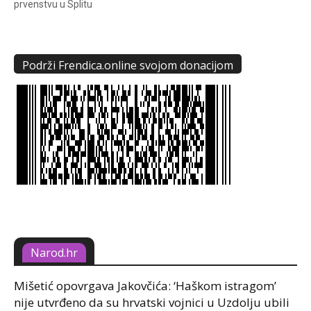
prvenstvu u Splitu
Podrži Frendica.online svojom donacijom
Narod.hr
Mišetić opovrgava Jakovčića: ‘Haškom istragom’
nije utvrđeno da su hrvatski vojnici u Uzdolju ubili