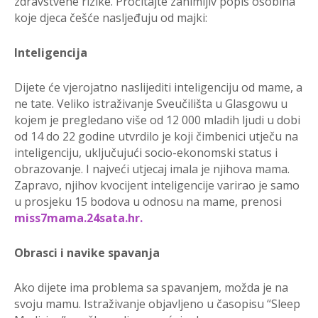
zdravstvene rizike. Pročitajte zanimljiv popis osobina
koje djeca češće nasljeđuju od majki:
Inteligencija
Dijete će vjerojatno naslijediti inteligenciju od mame, a
ne tate. Veliko istraživanje Sveučilišta u Glasgowu u
kojem je pregledano više od 12 000 mladih ljudi u dobi
od 14 do 22 godine utvrdilo je koji čimbenici utječu na
inteligenciju, uključujući socio-ekonomski status i
obrazovanje. I najveći utjecaj imala je njihova mama.
Zapravo, njihov kvocijent inteligencije varirao je samo
u prosjeku 15 bodova u odnosu na mame, prenosi
miss7mama.24sata.hr.
Obrasci i navike spavanja
Ako dijete ima problema sa spavanjem, možda je na
svoju mamu. Istraživanje objavljeno u časopisu “Sleep