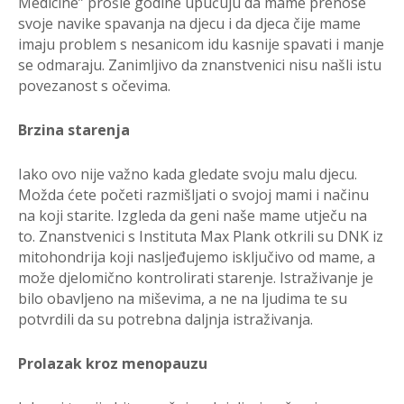
Medicine” prošle godine upućuju da mame prenose
svoje navike spavanja na djecu i da djeca čije mame
imaju problem s nesanicom idu kasnije spavati i manje
se odmaraju. Zanimljivo da znanstvenici nisu našli istu
povezanost s očevima.
Brzina starenja
Iako ovo nije važno kada gledate svoju malu djecu.
Možda ćete početi razmišljati o svojoj mami i načinu
na koji starite. Izgleda da geni naše mame utječu na
to. Znanstvenici s Instituta Max Plank otkrili su DNK iz
mitohondrija koji nasljeđujemo isključivo od mame, a
može djelomično kontrolirati starenje. Istraživanje je
bilo obavljeno na miševima, a ne na ljudima te su
potvrdili da su potrebna daljnja istraživanja.
Prolazak kroz menopauzu