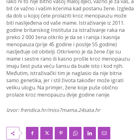
Iako ni to nije bitno vašoj maloj djeci, važno je za vas, a
bit će važno i vašim kćerima kad postanu žene. Izgleda
da dob u kojoj ćete prolaziti kroz menopauzu može
biti naslijeđena od vaše mame. Istraživanje iz 2011.
godine britanskog Instituta za istraživanje raka na
preko 2 000 žena otkrilo je da se i ranija i kasnija
menopauza (prije 45 godine i poslije 55 godine)
nasljeđuje od obitelji. Otkriveno je da žene čije su
mame i sestre rano ili kasno prošle kroz menopauzu
imaju šest puta veću šansu da bude isto i kod njih.
Međutim, istraživački tim je naglasio da nije bitna
samo genetika, jer i stil života također može igrati
veliku ulogu. Na primjer, žene koje puše obično
prolaze kroz menopauzu dvije godine ranije.
Izvor: frendica.hr/miss7mama.24sata.hr