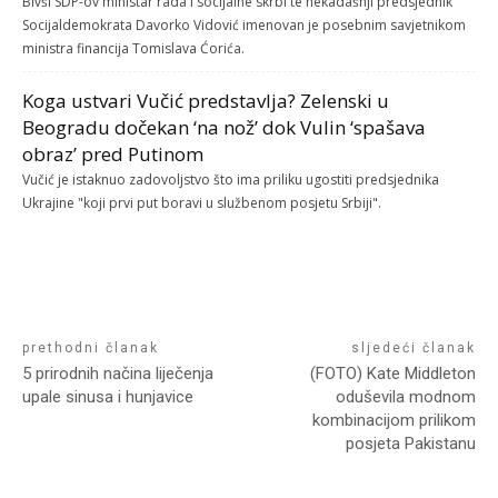
Bivši SDP-ov ministar rada i socijalne skrbi te nekadašnji predsjednik
Socijaldemokrata Davorko Vidović imenovan je posebnim savjetnikom
ministra financija Tomislava Ćorića.
Koga ustvari Vučić predstavlja? Zelenski u
Beogradu dočekan ‘na nož’ dok Vulin ‘spašava
obraz’ pred Putinom
Vučić je istaknuo zadovoljstvo što ima priliku ugostiti predsjednika
Ukrajine "koji prvi put boravi u službenom posjetu Srbiji".
prethodni članak
sljedeći članak
5 prirodnih načina liječenja
(FOTO) Kate Middleton
upale sinusa i hunjavice
oduševila modnom
kombinacijom prilikom
posjeta Pakistanu