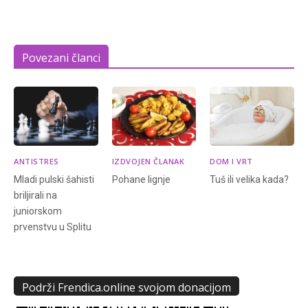
Povezani članci
ANTISTRES
IZDVOJEN ČLANAK
DOM I VRT
Mladi pulski šahisti
Pohane lignje
Tuš ili velika kada?
briljirali na
juniorskom
prvenstvu u Splitu
Podrži Frendica.online svojom donacijom