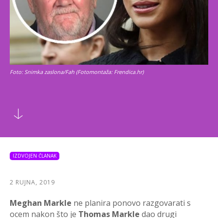
Foto: Snimka zaslona/Fah (Fotomontaža: Frendica.hr)
IZDVOJEN ČLANAK
2 RUJNA, 2019
Meghan Markle
ne planira ponovo razgovarati s
ocem nakon što je
Thomas Markle
dao drugi