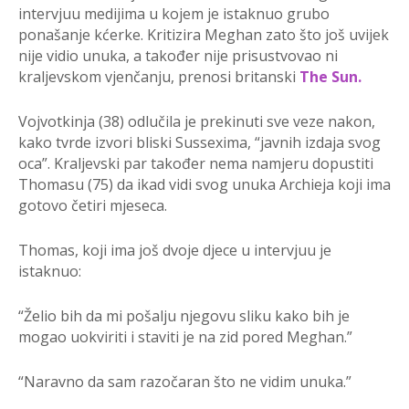
intervjuu medijima u kojem je istaknuo grubo
ponašanje kćerke. Kritizira Meghan zato što još uvijek
nije vidio unuka, a također nije prisustvovao ni
kraljevskom vjenčanju, prenosi britanski
The Sun.
Vojvotkinja (38) odlučila je prekinuti sve veze nakon,
kako tvrde izvori bliski Sussexima, “javnih izdaja svog
oca”. Kraljevski par također nema namjeru dopustiti
Thomasu (75) da ikad vidi svog unuka Archieja koji ima
gotovo četiri mjeseca.
Thomas, koji ima još dvoje djece u intervjuu je
istaknuo:
“Želio bih da mi pošalju njegovu sliku kako bih je
mogao uokviriti i staviti je na zid pored Meghan.”
“Naravno da sam razočaran što ne vidim unuka.”