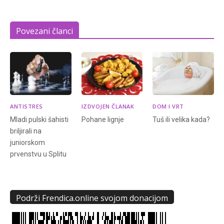
Povezani članci
ANTISTRES
IZDVOJEN ČLANAK
DOM I VRT
Mladi pulski šahisti
Pohane lignje
Tuš ili velika kada?
briljirali na
juniorskom
prvenstvu u Splitu
Podrži Frendica.online svojom donacijom