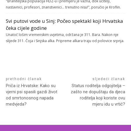
"Braniteljska populacija HDZ-u i premijeru je važna, dok učitelji,
nastavnici, profesori, znanstvenici... trenutno nisu!", poručio je Kroflin.
Svi putovi vode u Sinj: Počeo spektakl koji Hrvatska
čeka cijele godine
Unatoč lošim vremenskim uvjetima, održana je 311. Bara. Nakon nje
slijede 311. Čoja i Sinjska alka. Pripreme alkara traju od polovice srpnja.
prethodni članak
sljedeći članak
Priča iz Hrvatske: Kako su
Status roditelja odgojitelja –
vjerni psi spasili gazdi život
zašto ne dopuštaju da djeca
od smrtonosnog napada
roditelja koji koriste ovu
medvjeda?
mjeru idu u vrtić?