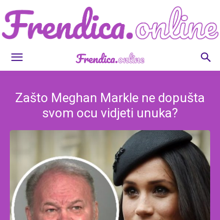
Frendica.online
Zašto Meghan Markle ne dopušta
svom ocu vidjeti unuka?